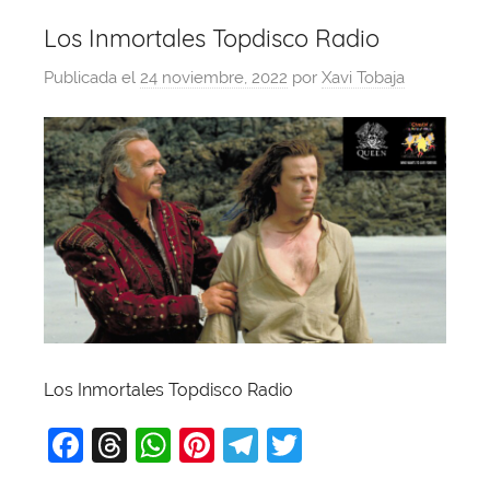
Los Inmortales Topdisco Radio
Publicada el
24 noviembre, 2022
por
Xavi Tobaja
Los Inmortales Topdisco Radio
F
T
W
Pi
T
T
a
hr
h
nt
el
w