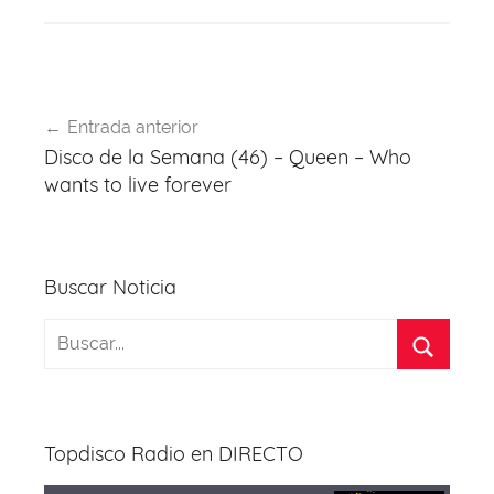
c
e
at
er
e
itt
e
a
s
e
gr
er
b
d
A
st
a
Navegación
o
s
p
m
Entrada anterior
de
Disco de la Semana (46) – Queen – Who
o
p
entradas
wants to live forever
k
Buscar Noticia
Topdisco Radio en DIRECTO