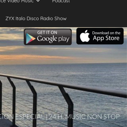
ice Video Music
Podcast
ZYX Italo Disco Radio Show