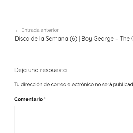
e
a
s
e
gr
er
b
d
A
st
a
Navegación
o
s
p
m
Entrada anterior
de
o
p
Disco de la Semana (6) | Boy George – The
entradas
k
Deja una respuesta
Tu dirección de correo electrónico no será publicad
Comentario
*