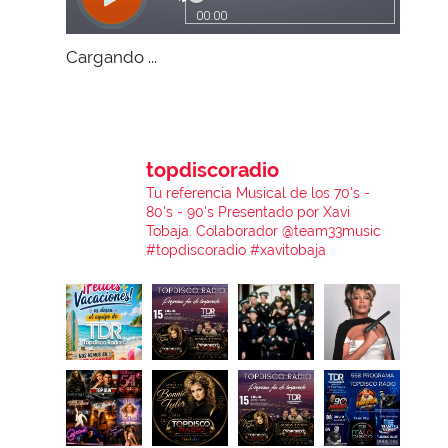
Cargando ...
topdiscoradio
Tu referencia Musical de los 70's -
80's - 90's
Presentado por Xavi
Tobaja.
Colaborador @team33music
#topdiscoradio #xavitobaja