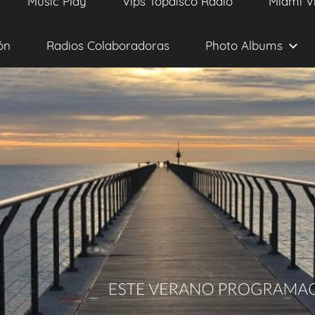
Music Play
Vips Topdisco Radio
Miami V
ón
Radios Colaboradoras
Photo Albums