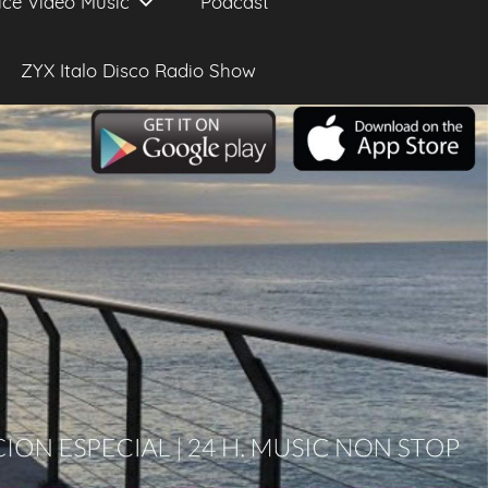
ice Video Music
Podcast
ZYX Italo Disco Radio Show