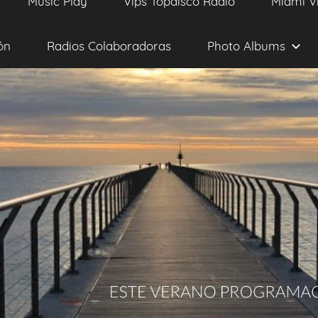
Music Play
Vips Topdisco Radio
Miami V
ón
Radios Colaboradoras
Photo Albums