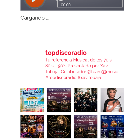
Cargando ...
topdiscoradio
Tu referencia Musical de los 70's -
80's - 90's
Presentado por Xavi
Tobaja.
Colaborador @team33music
#topdiscoradio #xavitobaja