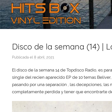
Disco de la semana (14) | L
Publicada el
8 abril, 2021
p
o
El disco de la semana 14 de Topdisco Radio, es pa
r
X
single del recien aparecido EP de 10 temas Beliver
a
pasando por una separación , las decepciones, las me
v
completamente perdida y tener que encontrarte d
i
T
o