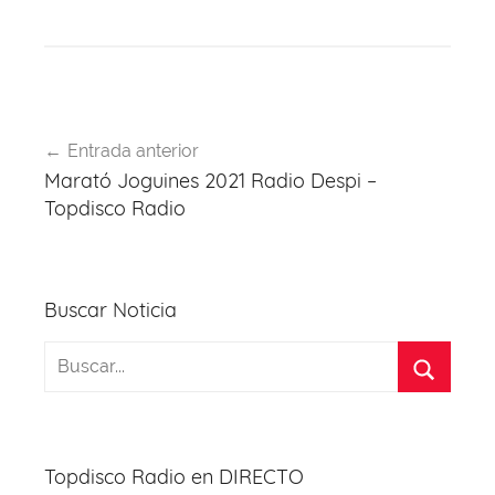
a
hr
h
nt
el
w
c
e
at
er
e
itt
e
a
s
e
gr
er
b
d
A
st
a
Navegación
o
s
p
m
Entrada anterior
de
Marató Joguines 2021 Radio Despi –
o
p
entradas
Topdisco Radio
k
Buscar Noticia
Topdisco Radio en DIRECTO