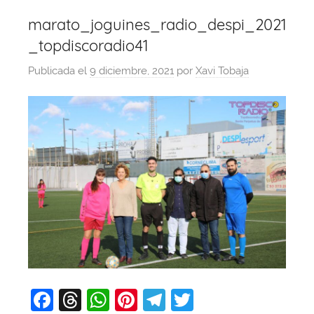
marato_joguines_radio_despi_2021
_topdiscoradio41
Publicada el
9 diciembre, 2021
por
Xavi Tobaja
F
T
W
Pi
T
T