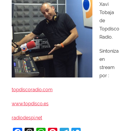
Xavi
Tobaja
de
Topdisco
Radio.
Sintoniza
en
stream
por :
topdiscoradio.com
www.topdisco.es
radiodespi.net