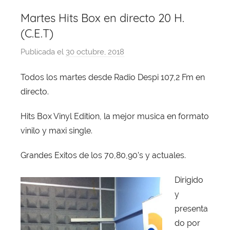
Martes Hits Box en directo 20 H.
(C.E.T)
Publicada el
30 octubre, 2018
p
o
Todos los martes desde Radio Despi 107,2 Fm en
r
directo.
X
a
Hits Box Vinyl Edition, la mejor musica en formato
v
vinilo y maxi single.
i
T
Grandes Exitos de los 70,80,90’s y actuales.
o
b
Dirigido
a
y
j
presenta
a
do por