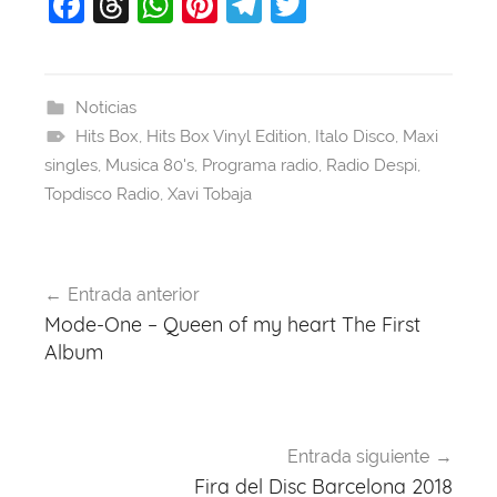
F
T
W
Pi
T
T
a
hr
h
nt
el
w
c
e
at
er
e
itt
e
a
s
e
gr
er
Noticias
Hits Box
b
d
,
Hits Box Vinyl Edition
A
st
a
,
Italo Disco
,
Maxi
singles
,
Musica 80's
,
Programa radio
,
Radio Despi
,
o
s
p
m
Topdisco Radio
,
Xavi Tobaja
o
p
k
Navegación
Entrada anterior
de
Mode-One – Queen of my heart The First
entradas
Album
Entrada siguiente
Fira del Disc Barcelona 2018