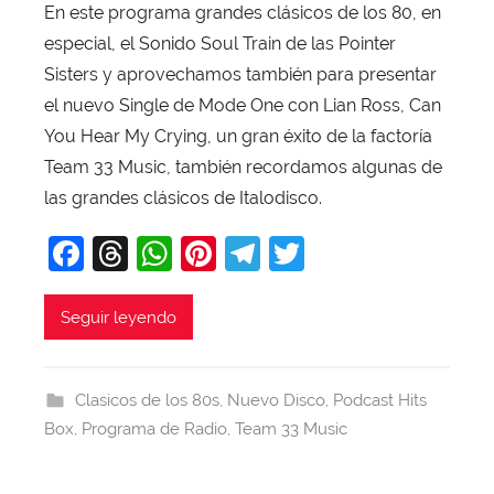
En este programa grandes clásicos de los 80, en
r
especial, el Sonido Soul Train de las Pointer
X
a
Sisters y aprovechamos también para presentar
v
el nuevo Single de Mode One con Lian Ross, Can
i
You Hear My Crying, un gran éxito de la factoría
T
Team 33 Music, también recordamos algunas de
o
las grandes clásicos de Italodisco.
b
F
T
W
Pi
T
T
a
j
a
hr
h
nt
el
w
a
c
e
at
er
e
itt
Seguir leyendo
e
a
s
e
gr
er
b
d
A
st
a
Clasicos de los 80s
,
Nuevo Disco
,
Podcast Hits
o
s
p
m
Box
,
Programa de Radio
,
Team 33 Music
o
p