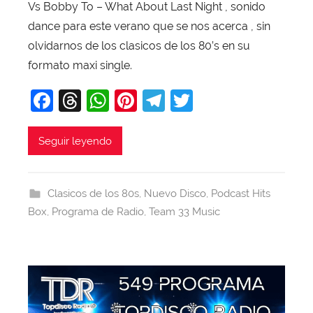
a
Vs Bobby To – What About Last Night , sonido
v
dance para este verano que se nos acerca , sin
i
olvidarnos de los clasicos de los 80’s en su
T
formato maxi single.
o
F
T
W
Pi
T
T
b
a
a
hr
h
nt
el
w
j
c
e
at
er
e
itt
Seguir leyendo
a
e
a
s
e
gr
er
b
d
A
st
a
Clasicos de los 80s
,
Nuevo Disco
,
Podcast Hits
o
s
p
m
Box
,
Programa de Radio
,
Team 33 Music
o
p
k