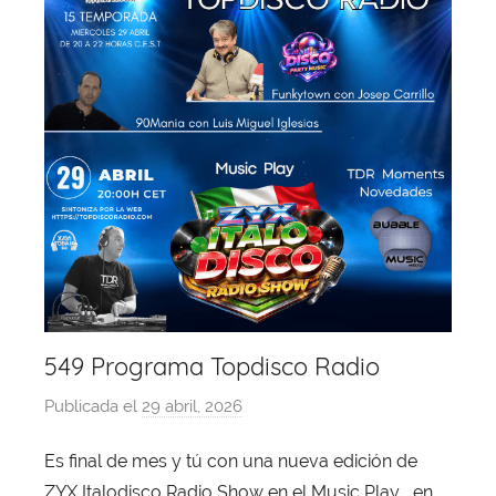
549 Programa Topdisco Radio
Publicada el
29 abril, 2026
p
o
Es final de mes y tú con una nueva edición de
r
ZYX Italodisco Radio Show en el Music Play , en
X