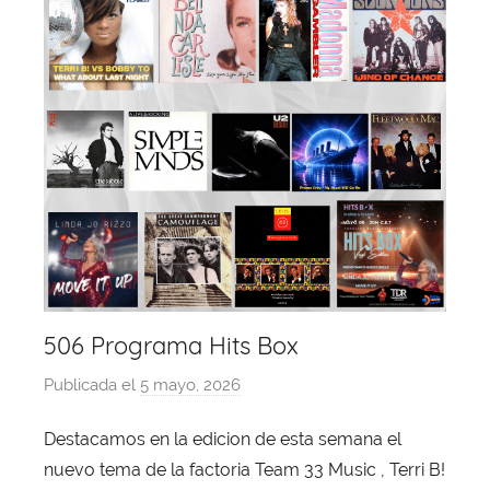
506 Programa Hits Box
Publicada el
5 mayo, 2026
p
o
Destacamos en la edicion de esta semana el
r
nuevo tema de la factoria Team 33 Music , Terri B!
X