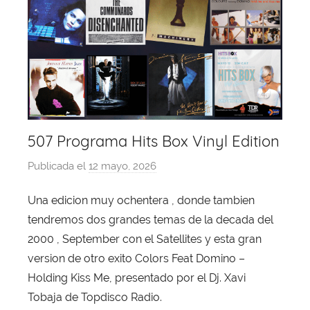
507 Programa Hits Box Vinyl Edition
Publicada el
12 mayo, 2026
p
o
Una edicion muy ochentera , donde tambien
r
tendremos dos grandes temas de la decada del
X
a
2000 , September con el Satellites y esta gran
v
version de otro exito Colors Feat Domino –
i
Holding Kiss Me, presentado por el Dj. Xavi
T
Tobaja de Topdisco Radio.
o