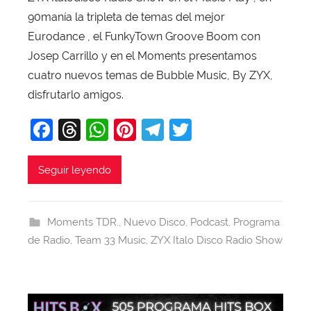
a
90manía la tripleta de temas del mejor
v
Eurodance , el FunkyTown Groove Boom con
i
Josep Carrillo y en el Moments presentamos
T
cuatro nuevos temas de Bubble Music, By ZYX,
o
disfrutarlo amigos.
b
F
T
W
Pi
T
T
a
j
a
hr
h
nt
el
w
a
c
e
at
er
e
itt
Seguir leyendo
e
a
s
e
gr
er
b
d
A
st
a
Moments TDR.
,
Nuevo Disco
,
Podcast
,
Programa
o
s
p
m
de Radio
,
Team 33 Music
,
ZYX Italo Disco Radio Show
o
p
k