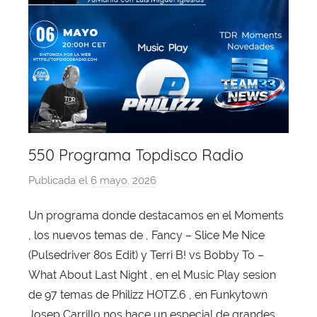
550 Programa Topdisco Radio
Publicada el
6 mayo, 2026
p
o
Un programa donde destacamos en el Moments
r
, los nuevos temas de , Fancy – Slice Me Nice
X
a
(Pulsedriver 80s Edit) y Terri B! vs Bobby To –
v
What About Last Night , en el Music Play sesion
i
de 97 temas de Philizz HOTZ.6 , en Funkytown
T
Josep Carrillo nos hace un especial de grandes