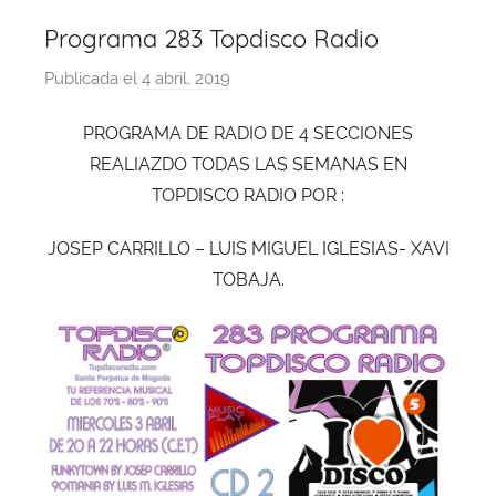
Programa 283 Topdisco Radio
Publicada el
4 abril, 2019
p
o
PROGRAMA DE RADIO DE 4 SECCIONES
r
REALIAZDO TODAS LAS SEMANAS EN
X
a
TOPDISCO RADIO POR :
v
JOSEP CARRILLO – LUIS MIGUEL IGLESIAS- XAVI
i
TOBAJA.
T
o
b
a
j
a