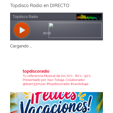
Topdisco Radio en DIRECTO
Cargando ...
topdiscoradio
Tu referencia Musical de los 70's - 80's - 90's
Presentado por Xavi Tobaja.
Colaborador
@team33music
#topdiscoradio #xavitobaja