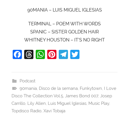
90MANIA – LUIS MIGUEL IGLESIAS
TERMINAL – POEM WITH WORDS
SPANIC – SISTER GOLDEN HAIR
WHITNEY HOUSTON – IT’S NO RIGHT
F
T
W
Pi
T
T
a
hr
h
nt
el
w
c
e
at
er
e
itt
e
a
s
e
gr
er
Podcast
90mania
b
d
,
Disco de la semana
A
st
a
,
Funkytown
,
I Love
Disco The Collection Vol.5
,
James Bond 007
,
Josep
o
s
p
m
Carrillo
,
Lily Allen
,
Luis Miguel Iglesias
,
Music Play
,
o
p
Topdisco Radio
,
Xavi Tobaja
k