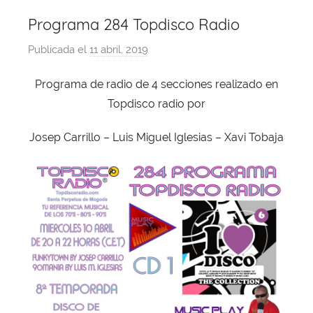
Programa 284 Topdisco Radio
Publicada el
11 abril, 2019
p
o
Programa de radio de 4 secciones realizado en
r
Topdisco radio por
X
a
Josep Carrillo – Luis Miguel Iglesias – Xavi Tobaja
v
i
T
o
b
a
j
a