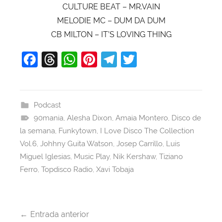
CULTURE BEAT – MR.VAIN
MELODIE MC – DUM DA DUM
CB MILTON – IT’S LOVING THING
F
T
W
Pi
T
T
a
hr
h
nt
el
w
c
e
at
er
e
itt
e
a
s
e
gr
er
Podcast
90mania
b
d
,
Alesha Dixon
A
st
,
Amaia Montero
a
,
Disco de
la semana
,
Funkytown
,
I Love Disco The Collection
o
s
p
m
Vol.6
,
Johhny Guita Watson
,
Josep Carrillo
,
Luis
o
p
Miguel Iglesias
,
Music Play
,
Nik Kershaw
,
Tiziano
k
Ferro
,
Topdisco Radio
,
Xavi Tobaja
Navegación
Entrada anterior