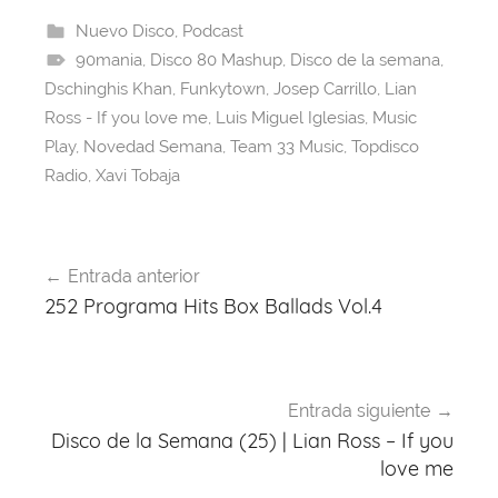
e
a
s
e
gr
er
Nuevo Disco
,
Podcast
90mania
b
d
,
Disco 80 Mashup
A
st
a
,
Disco de la semana
,
Dschinghis Khan
,
Funkytown
,
Josep Carrillo
,
Lian
o
s
p
m
Ross - If you love me
,
Luis Miguel Iglesias
,
Music
o
p
Play
,
Novedad Semana
,
Team 33 Music
,
Topdisco
k
Radio
,
Xavi Tobaja
Navegación
Entrada anterior
de
252 Programa Hits Box Ballads Vol.4
entradas
Entrada siguiente
Disco de la Semana (25) | Lian Ross – If you
love me