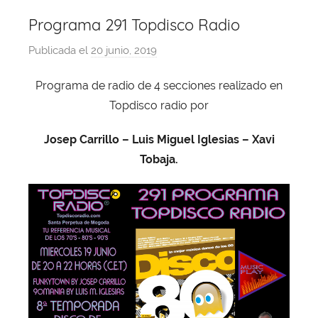
Programa 291 Topdisco Radio
Publicada el
20 junio, 2019
p
o
Programa de radio de 4 secciones realizado en
r
Topdisco radio por
X
a
Josep Carrillo – Luis Miguel Iglesias – Xavi
v
Tobaja.
i
T
o
b
a
j
a