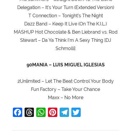
Delegation – It’s Your Turn (Extended Version)
T Connection – Tonight’s The Night
Dazz Band – Keep It Live (On The K.I.L.)
MASHUP Hot Chocolate & Ben Liebrand vs. Rod
Stewart – Da Ya Think I’m A Sexy Thing [DJ
Schmolli]
90MANIA – LUIS MIGUEL IGLESIAS
2Unlimited – Let The Beat Control Your Body
Fun Factory – Take Your Chance
Maxx – No More
F
T
W
Pi
T
T
a
hr
h
nt
el
w
c
e
at
er
e
itt