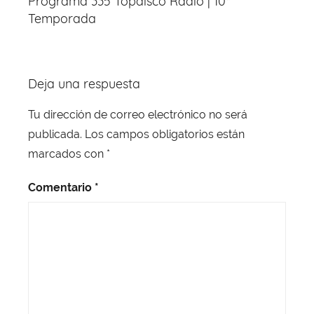
Programa 335 Topdisco Radio | 10ª
o
p
entradas
Temporada
k
Deja una respuesta
Tu dirección de correo electrónico no será
publicada.
Los campos obligatorios están
marcados con
*
Comentario
*