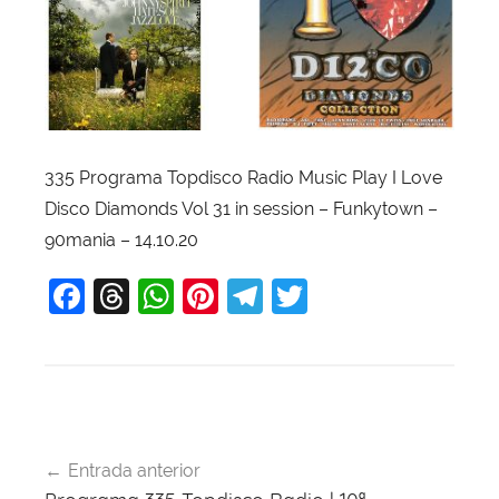
335 Programa Topdisco Radio Music Play I Love
Disco Diamonds Vol 31 in session – Funkytown –
90mania – 14.10.20
F
T
W
Pi
T
T
a
hr
h
nt
el
w
c
e
at
er
e
itt
e
a
s
e
gr
er
b
d
A
st
a
Navegación
o
s
p
m
Entrada anterior
de