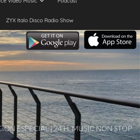
ice Video Music
Podcast
ZYX Italo Disco Radio Show