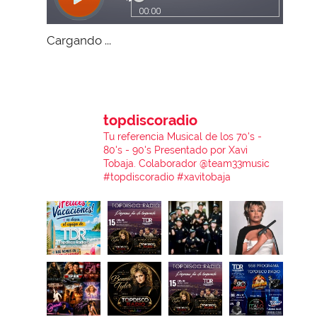
Cargando ...
topdiscoradio
Tu referencia Musical de los 70's -
80's - 90's
Presentado por Xavi
Tobaja.
Colaborador @team33music
#topdiscoradio #xavitobaja