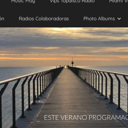
Music Play
Vips Topdisco Radio
Miami V
ón
Radios Colaboradoras
Photo Albums