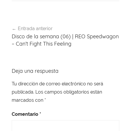
c
e
at
er
e
itt
e
a
s
e
gr
er
b
d
A
st
a
Navegación
o
s
p
m
Entrada anterior
de
Disco de la semana (06) | REO Speedwagon
o
p
entradas
– Can’t Fight This Feeling
k
Deja una respuesta
Tu dirección de correo electrónico no será
publicada.
Los campos obligatorios están
marcados con
*
Comentario
*