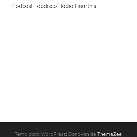
Podcast Topdisco Radio Hearthis
Tema para WordPress: Donovan de
ThemeZee
.