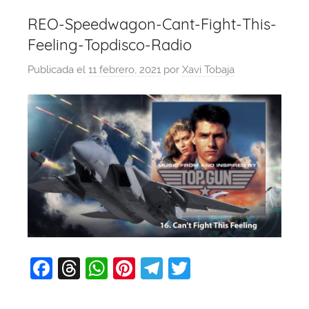
REO-Speedwagon-Cant-Fight-This-
Feeling-Topdisco-Radio
Publicada el
11 febrero, 2021
por
Xavi Tobaja
F
T
W
Pi
T
T
a
hr
h
nt
el
w