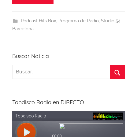
j
e
a
s
e
gr
er
a
b
d
A
st
a
Podcast Hits Box
,
Programa de Radio
,
Studio 54
o
s
p
m
Barcelona
o
p
k
Buscar Noticia
Topdisco Radio en DIRECTO