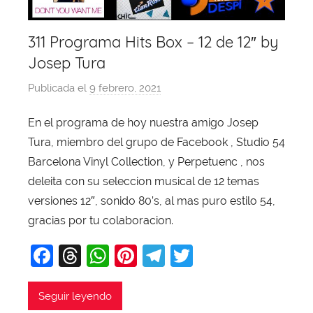
311 Programa Hits Box – 12 de 12″ by
Josep Tura
Publicada el
9 febrero, 2021
p
o
En el programa de hoy nuestra amigo Josep
r
Tura, miembro del grupo de Facebook , Studio 54
X
a
Barcelona Vinyl Collection, y Perpetuenc , nos
v
deleita con su seleccion musical de 12 temas
i
versiones 12″, sonido 80’s, al mas puro estilo 54,
T
gracias por tu colaboracion.
o
F
T
W
Pi
T
T
b
a
a
hr
h
nt
el
w
j
c
e
at
er
e
itt
Seguir leyendo
a