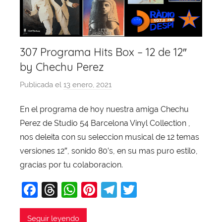
307 Programa Hits Box – 12 de 12″
by Chechu Perez
Publicada el
13 enero, 2021
p
o
En el programa de hoy nuestra amiga Chechu
r
Perez de Studio 54 Barcelona Vinyl Collection ,
X
a
nos deleita con su seleccion musical de 12 temas
v
versiones 12″, sonido 80’s, en su mas puro estilo,
i
gracias por tu colaboracion.
T
F
T
W
Pi
T
T
o
b
a
hr
h
nt
el
w
a
c
e
at
er
e
itt
Seguir leyendo