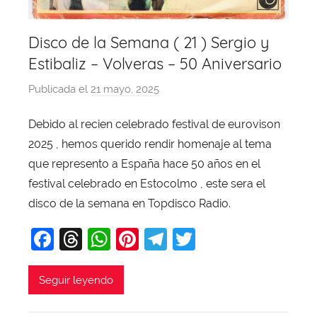
Disco de la Semana ( 21 ) Sergio y
Estibaliz – Volveras – 50 Aniversario
Publicada el
21 mayo, 2025
p
o
Debido al recien celebrado festival de eurovison
r
2025 , hemos querido rendir homenaje al tema
X
a
que represento a España hace 50 años en el
v
festival celebrado en Estocolmo , este sera el
i
disco de la semana en Topdisco Radio.
T
F
T
W
Pi
T
T
o
b
a
hr
h
nt
el
w
a
c
e
at
er
e
itt
Seguir leyendo
j
e
a
s
e
gr
er
a