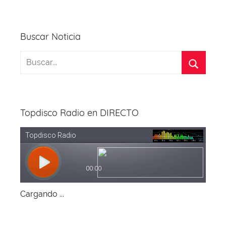
o
p
k
Buscar Noticia
Topdisco Radio en DIRECTO
Cargando ...