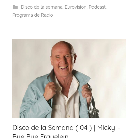
b
d
A
st
a
Disco de la semana
,
Eurovision
,
Podcast
,
o
s
p
m
Programa de Radio
o
p
k
Disco de la Semana ( 04 ) | Micky –
Bye Bye Frauelein