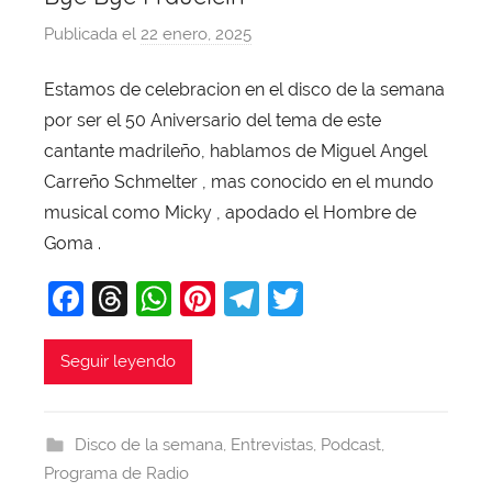
Publicada el
22 enero, 2025
p
o
Estamos de celebracion en el disco de la semana
r
por ser el 50 Aniversario del tema de este
X
a
cantante madrileño, hablamos de Miguel Angel
v
Carreño Schmelter , mas conocido en el mundo
i
musical como Micky , apodado el Hombre de
T
Goma .
o
F
T
W
Pi
T
T
b
a
a
hr
h
nt
el
w
j
c
e
at
er
e
itt
Seguir leyendo
a
e
a
s
e
gr
er
b
d
A
st
a
Disco de la semana
,
Entrevistas
,
Podcast
,
o
s
p
m
Programa de Radio