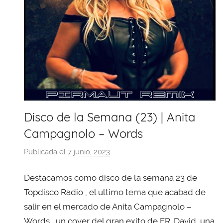
Disco de la Semana (23) | Anita
Campagnolo – Words
Publicada el
7 junio, 2023
p
o
Destacamos como disco de la semana 23 de
r
X
Topdisco Radio , el ultimo tema que acabad de
a
salir en el mercado de Anita Campagnolo –
v
Words , un cover del gran exito de FR. David, una