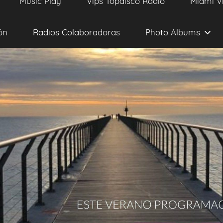
Music Play
Vips Topdisco Radio
Miami V
ón
Radios Colaboradoras
Photo Albums