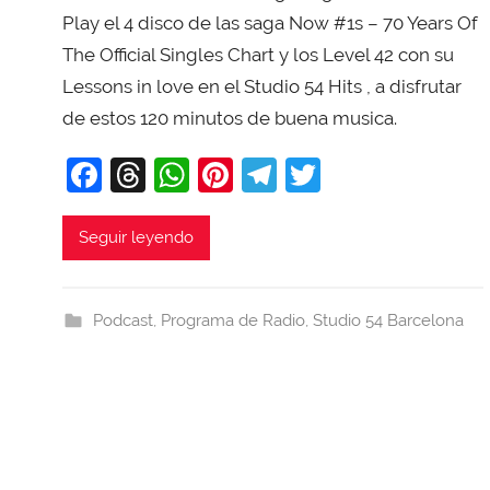
T
Play el 4 disco de las saga Now #1s – 70 Years Of
o
The Official Singles Chart y los Level 42 con su
b
Lessons in love en el Studio 54 Hits , a disfrutar
a
de estos 120 minutos de buena musica.
j
a
F
T
W
Pi
T
T
a
hr
h
nt
el
w
c
e
at
er
e
itt
Seguir leyendo
e
a
s
e
gr
er
b
d
A
st
a
Podcast
,
Programa de Radio
,
Studio 54 Barcelona
o
s
p
m
o
p
k