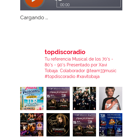
Cargando ...
topdiscoradio
Tu referencia Musical de los 70's -
80's - 90's
Presentado por Xavi
Tobaja.
Colaborador @team33music
#topdiscoradio #xavitobaja