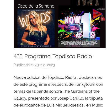
435 Programa Topdisco Radio
Publicada el
7 junio, 2023
p
o
Nueva edicion de Topdisco Radio , destacamos
r
X
de este programa el especial de Funkytown con
a
temas de la banda sonora The Gurdians of the
v
Galaxy, presentado por Josep Carrillo, la tripleta
i
de eurodance de Luis Miguel Iglesias , en Music