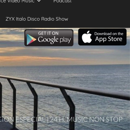
ice Video Music
Podcast
ZYX Italo Disco Radio Show