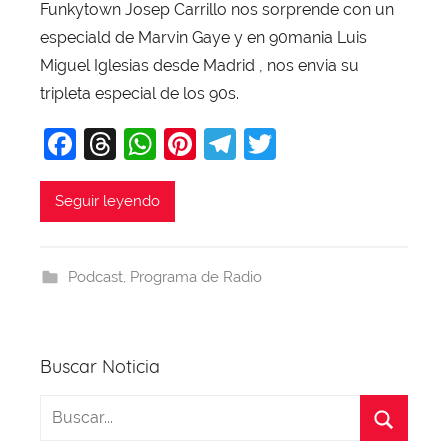
Funkytown Josep Carrillo nos sorprende con un
a
especiald de Marvin Gaye y en 90mania Luis
j
Miguel Iglesias desde Madrid , nos envia su
a
tripleta especial de los 90s.
F
T
W
Pi
T
T
a
hr
h
nt
el
w
c
e
at
er
e
itt
Seguir leyendo
e
a
s
e
gr
er
b
d
A
st
a
Podcast
,
Programa de Radio
o
s
p
m
o
p
k
Buscar Noticia