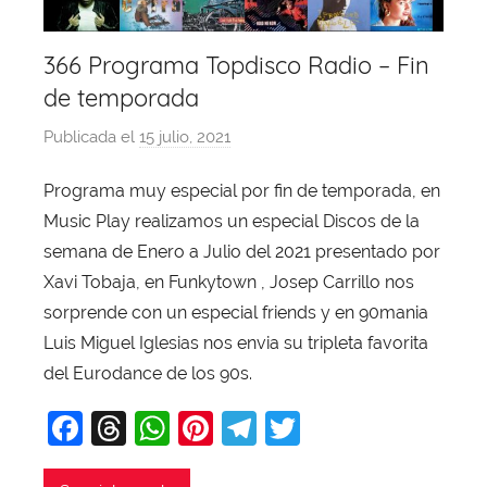
366 Programa Topdisco Radio – Fin
de temporada
Publicada el
15 julio, 2021
p
o
Programa muy especial por fin de temporada, en
r
Music Play realizamos un especial Discos de la
X
a
semana de Enero a Julio del 2021 presentado por
v
Xavi Tobaja, en Funkytown , Josep Carrillo nos
i
sorprende con un especial friends y en 90mania
T
Luis Miguel Iglesias nos envia su tripleta favorita
o
del Eurodance de los 90s.
b
F
T
W
Pi
T
T
a
j
a
hr
h
nt
el
w
a