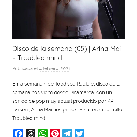
Disco de la semana (05) | Arina Mai
– Troubled mind
Publicada el
4 febrero, 2021
p
o
En la semana 5 de Topdisco Radio el disco de la
r
semana nos viene desde Dinamarca, con un
X
a
sonido de pop muy actual producido por KP
v
Larsen , Arina Mai nos presenta su tercer sencillo ,
i
Troubled mind.
T
F
T
W
Pi
T
T
o