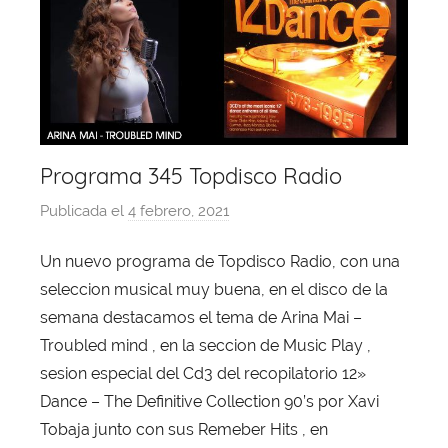
Programa 345 Topdisco Radio
Publicada el
4 febrero, 2021
p
o
Un nuevo programa de Topdisco Radio, con una
r
seleccion musical muy buena, en el disco de la
X
a
semana destacamos el tema de Arina Mai –
v
Troubled mind , en la seccion de Music Play ,
i
sesion especial del Cd3 del recopilatorio 12»
T
Dance – The Definitive Collection 90’s por Xavi
o
Tobaja junto con sus Remeber Hits , en
b