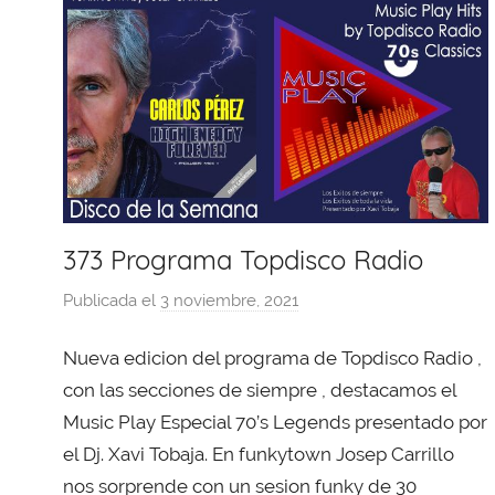
373 Programa Topdisco Radio
Publicada el
3 noviembre, 2021
p
o
Nueva edicion del programa de Topdisco Radio ,
r
X
con las secciones de siempre , destacamos el
a
Music Play Especial 70’s Legends presentado por
v
el Dj. Xavi Tobaja. En funkytown Josep Carrillo
i
nos sorprende con un sesion funky de 30