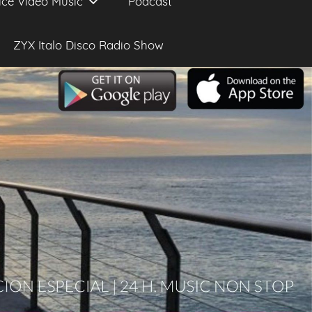
ice Video Music
Podcast
ZYX Italo Disco Radio Show