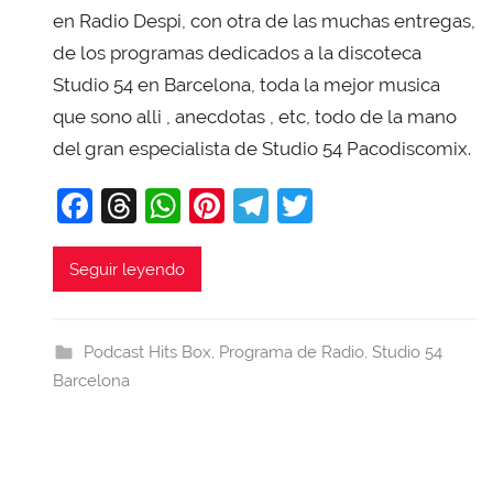
X
en Radio Despi, con otra de las muchas entregas,
a
de los programas dedicados a la discoteca
v
Studio 54 en Barcelona, toda la mejor musica
i
que sono alli , anecdotas , etc, todo de la mano
T
del gran especialista de Studio 54 Pacodiscomix.
o
b
F
T
W
Pi
T
T
a
a
hr
h
nt
el
w
j
c
e
at
er
e
itt
Seguir leyendo
a
e
a
s
e
gr
er
b
d
A
st
a
Podcast Hits Box
,
Programa de Radio
,
Studio 54
o
s
p
m
Barcelona
o
p
k