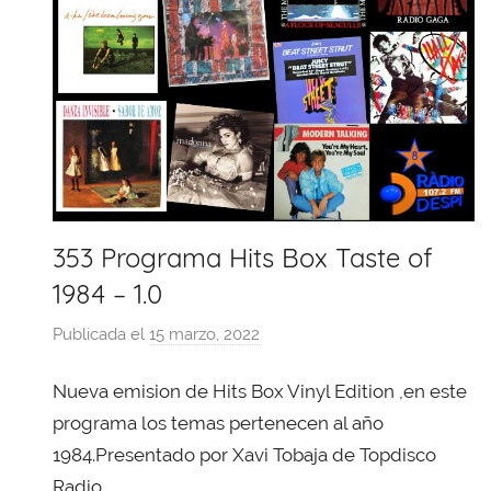
353 Programa Hits Box Taste of
1984 – 1.0
Publicada el
15 marzo, 2022
p
o
Nueva emision de Hits Box Vinyl Edition ,en este
r
X
programa los temas pertenecen al año
a
1984.Presentado por Xavi Tobaja de Topdisco
v
Radio.