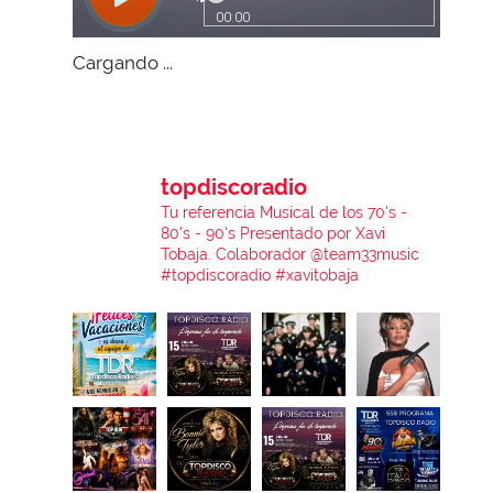
Cargando ...
topdiscoradio
Tu referencia Musical de los 70's -
80's - 90's
Presentado por Xavi
Tobaja.
Colaborador @team33music
#topdiscoradio #xavitobaja