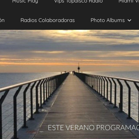
Music Play
Vips Topdisco Radio
Miami V
ón
Radios Colaboradoras
Photo Albums