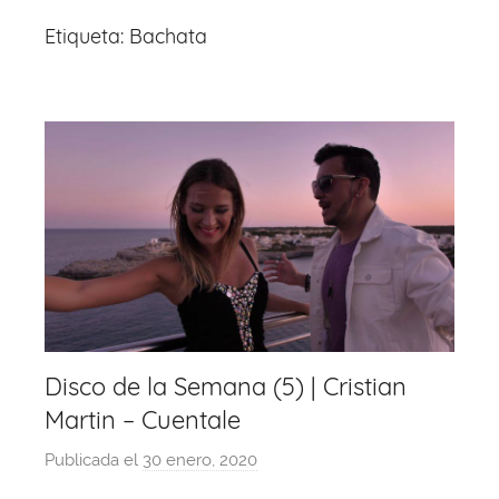
Etiqueta:
Bachata
Disco de la Semana (5) | Cristian
Martin – Cuentale
Publicada el
30 enero, 2020
p
o