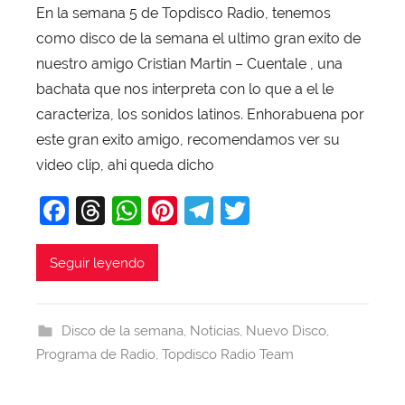
En la semana 5 de Topdisco Radio, tenemos
r
como disco de la semana el ultimo gran exito de
X
a
nuestro amigo Cristian Martin – Cuentale , una
v
bachata que nos interpreta con lo que a el le
i
caracteriza, los sonidos latinos. Enhorabuena por
T
este gran exito amigo, recomendamos ver su
o
video clip, ahi queda dicho
b
F
T
W
Pi
T
T
a
j
a
hr
h
nt
el
w
a
c
e
at
er
e
itt
Seguir leyendo
e
a
s
e
gr
er
b
d
A
st
a
Disco de la semana
,
Noticias
,
Nuevo Disco
,
o
s
p
m
Programa de Radio
,
Topdisco Radio Team
o
p