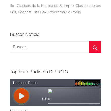
b
d
A
st
a
Clasicos de la Musica de Siempre
,
Clasicos de los
o
s
p
m
80s
,
Podcast Hits Box
,
Programa de Radio
o
p
k
Buscar Noticia
Topdisco Radio en DIRECTO