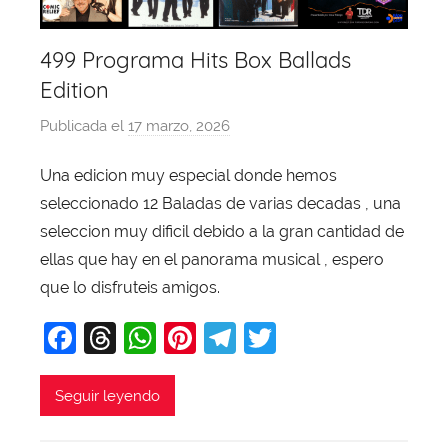
499 Programa Hits Box Ballads
Edition
Publicada el
17 marzo, 2026
p
o
Una edicion muy especial donde hemos
r
seleccionado 12 Baladas de varias decadas , una
X
a
seleccion muy dificil debido a la gran cantidad de
v
ellas que hay en el panorama musical , espero
i
que lo disfruteis amigos.
T
F
T
W
Pi
T
T
o
b
a
hr
h
nt
el
w
a
c
e
at
er
e
itt
Seguir leyendo
j
e
a
s
e
gr
er
a