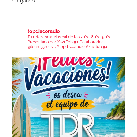
Cargando ...
topdiscoradio
Tu referencia Musical de los 70's - 80's - 90's
Presentado por Xavi Tobaja.
Colaborador
@team33music
#topdiscoradio #xavitobaja