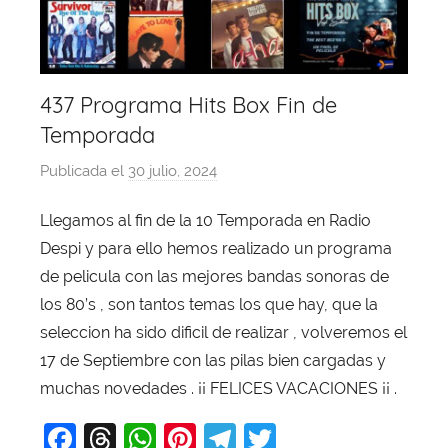
437 Programa Hits Box Fin de
Temporada
Publicada el
30 julio, 2024
p
o
Llegamos al fin de la 10 Temporada en Radio
r
Despi y para ello hemos realizado un programa
X
a
de pelicula con las mejores bandas sonoras de
v
los 80’s , son tantos temas los que hay, que la
i
seleccion ha sido dificil de realizar , volveremos el
T
17 de Septiembre con las pilas bien cargadas y
o
muchas novedades . ¡¡ FELICES VACACIONES ¡¡ .
b
F
T
W
Pi
T
T
a