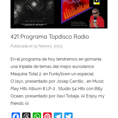
421 Programa Topdisco Radio
Publicada el
15 febrero, 2023
p
o
En el programa de hoy tendremos en 90mania
r
una tripleta de temas del mejor eurodance
X
a
Maquina Total 2, en Funkytown un especial
v
O’Jays, presentado por Josep Carrillo , en Music
i
Play Hits Album 8 LP-2 , Studio 54 Hits con Billy
T
Ocean, presentado por Xavi Tobaja. ¡¡¡¡ Enjoy my
o
friends ¡¡¡¡
b
F
T
W
Pi
T
T
a