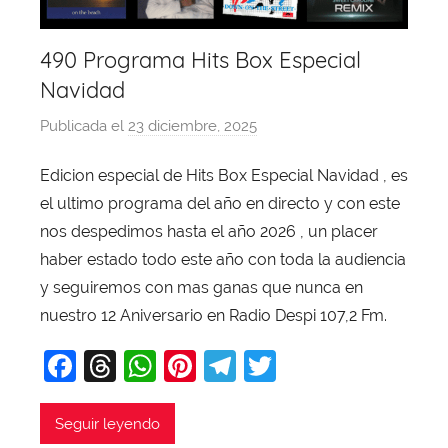
490 Programa Hits Box Especial
Navidad
Publicada el
23 diciembre, 2025
p
o
Edicion especial de Hits Box Especial Navidad , es
r
el ultimo programa del año en directo y con este
X
a
nos despedimos hasta el año 2026 , un placer
v
haber estado todo este año con toda la audiencia
i
y seguiremos con mas ganas que nunca en
T
nuestro 12 Aniversario en Radio Despi 107,2 Fm.
o
F
T
W
Pi
T
T
b
a
a
hr
h
nt
el
w
j
c
e
at
er
e
itt
Seguir leyendo
a