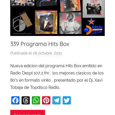
339 Programa Hits Box
Publicada el
28 octubre, 2021
p
o
Nueva edicion del programa Hits Box emitido en
r
Radio Despi 107,2 fm , los mejores clasicos de los
X
a
80’s en formato vinilo , presentado por el Dj. Xavi
v
Tobaja de Topdisco Radio.
i
F
T
W
Pi
T
T
T
a
hr
h
nt
el
w
o
b