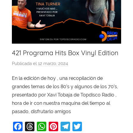
421 Programa Hits Box Vinyl Edition
Publicada el
12 marzo, 2024
p
o
En la edición de hoy , una recopilación de
r
grandes temas de los 80’s y algunos de los 70’s,
X
a
presentado por Xavi Tobaja de Topdisco Radio ,
v
hora de ir con nuestra maquina del tiempo al
i
pasado, disfrutarlo amigos
T
F
T
W
Pi
T
T
o
b