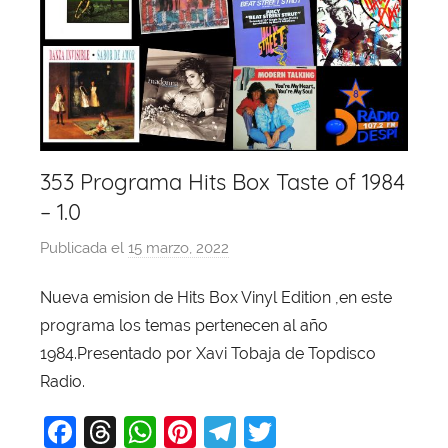
353 Programa Hits Box Taste of 1984
– 1.0
Publicada el
15 marzo, 2022
p
o
Nueva emision de Hits Box Vinyl Edition ,en este
r
programa los temas pertenecen al año
X
a
1984.Presentado por Xavi Tobaja de Topdisco
v
Radio.
i
F
T
W
Pi
T
T
T