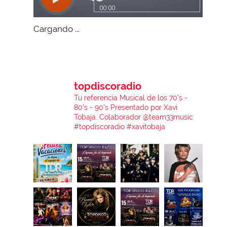
Cargando ...
topdiscoradio
Tu referencia Musical de los 70's -
80's - 90's
Presentado por Xavi
Tobaja.
Colaborador @team33music
#topdiscoradio #xavitobaja