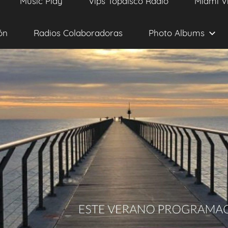
Music Play
Vips Topdisco Radio
Miami V
ón
Radios Colaboradoras
Photo Albums