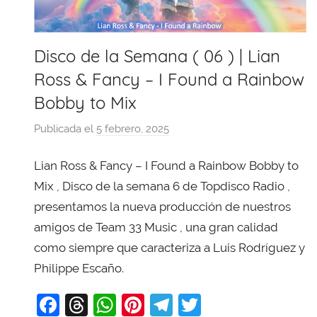
Disco de la Semana ( 06 ) | Lian
Ross & Fancy – I Found a Rainbow
Bobby to Mix
Publicada el
5 febrero, 2025
p
o
Lian Ross & Fancy – I Found a Rainbow Bobby to
r
X
Mix , Disco de la semana 6 de Topdisco Radio ,
a
presentamos la nueva producción de nuestros
v
amigos de Team 33 Music , una gran calidad
i
como siempre que caracteriza a Luis Rodríguez y
T
Philippe Escaño.
o
b
F
T
W
Pi
T
T
a