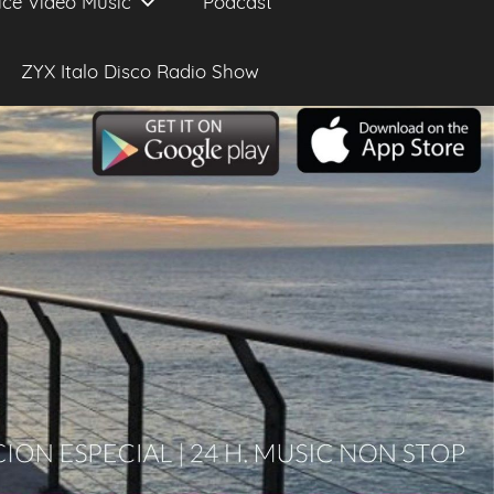
ice Video Music
Podcast
ZYX Italo Disco Radio Show