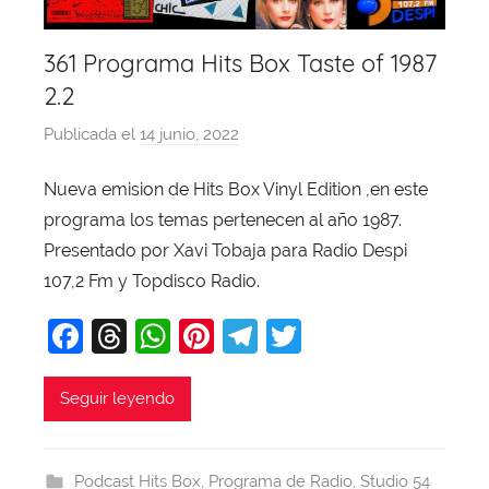
361 Programa Hits Box Taste of 1987
2.2
Publicada el
14 junio, 2022
p
o
Nueva emision de Hits Box Vinyl Edition ,en este
r
programa los temas pertenecen al año 1987.
X
a
Presentado por Xavi Tobaja para Radio Despi
v
107,2 Fm y Topdisco Radio.
i
F
T
W
Pi
T
T
T
a
hr
h
nt
el
w
o
b
c
e
at
er
e
itt
Seguir leyendo
a
e
a
s
e
gr
er
j
b
d
A
st
a
a
Podcast Hits Box
,
Programa de Radio
,
Studio 54