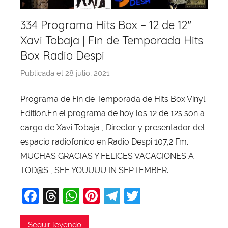
334 Programa Hits Box – 12 de 12″
Xavi Tobaja | Fin de Temporada Hits
Box Radio Despi
Publicada el
28 julio, 2021
p
o
Programa de Fin de Temporada de Hits Box Vinyl
r
Edition.En el programa de hoy los 12 de 12s son a
X
a
cargo de Xavi Tobaja , Director y presentador del
v
espacio radiofonico en Radio Despi 107,2 Fm.
i
MUCHAS GRACIAS Y FELICES VACACIONES A
T
TOD@S , SEE YOUUUU IN SEPTEMBER.
o
F
T
W
Pi
T
T
b
a
a
hr
h
nt
el
w
j
Seguir leyendo