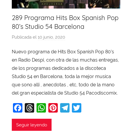
289 Programa Hits Box Spanish Pop
80’s Studio 54 Barcelona
Publicada el
10 junio, 2020
p
o
Nuevo programa de Hits Box Spanish Pop 80’s
r
en Radio Despi, con otra de las muchas entregas,
X
a
de los programas dedicados a la discoteca
v
Studio 54 en Barcelona, toda la mejor musica
i
que sono alli , anecdotas , etc, todo de la mano
T
del gran especialista de Studio 54 Pacodiscomix.
o
F
T
W
Pi
T
T
b
a
a
hr
h
nt
el
w
j
c
e
at
er
e
itt
Seguir leyendo
a