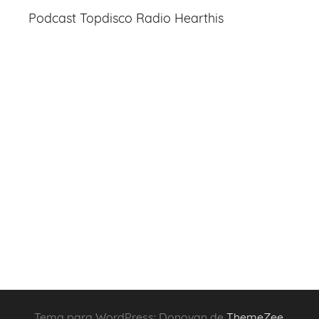
Podcast Topdisco Radio Hearthis
Tema para WordPress: Donovan de
ThemeZee
.