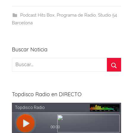
e
a
s
e
gr
er
b
d
A
st
a
Podcast Hits Box
,
Programa de Radio
,
Studio 54
o
s
p
m
Barcelona
o
p
k
Buscar Noticia
Topdisco Radio en DIRECTO