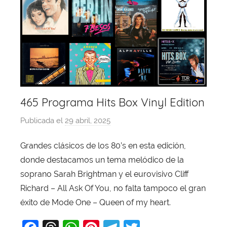
465 Programa Hits Box Vinyl Edition
Publicada el
29 abril, 2025
p
o
Grandes clásicos de los 80’s en esta edición,
r
donde destacamos un tema melódico de la
X
a
soprano Sarah Brightman y el eurovisivo Cliff
v
Richard – All Ask Of You, no falta tampoco el gran
i
éxito de Mode One – Queen of my heart.
T
o