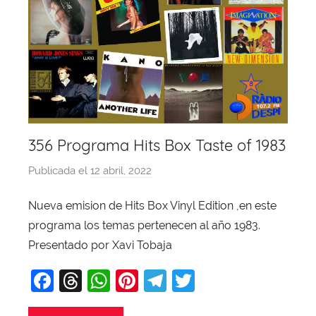
356 Programa Hits Box Taste of 1983
Publicada el
12 abril, 2022
p
o
Nueva emision de Hits Box Vinyl Edition ,en este
r
programa los temas pertenecen al año 1983.
X
a
Presentado por Xavi Tobaja
v
F
T
W
Pi
T
T
i
a
hr
h
nt
el
w
T