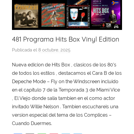
481 Programa Hits Box Vinyl Edition
Publicada el
8 octubre, 2025
p
o
Nueva edicion de Hits Box , clasicos de los 80’s
r
de todos los estilos , destacamos el Cara B de los
X
a
Depeche Mode – Fly on the Windscreen incluido
v
en el capitulo 7 de la Temporada 3 de Miami Vice
i
, El Viejo donde salia tambien en el como actor
T
invitado Willie Nelson . Tambien escuchareis una
o
version especial del tema de los Complices –
b
Cuando Duermes.
a