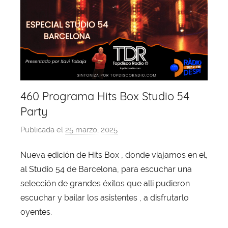
460 Programa Hits Box Studio 54
Party
Publicada el
25 marzo, 2025
p
o
Nueva edición de Hits Box , donde viajamos en el,
r
al Studio 54 de Barcelona, para escuchar una
X
a
selección de grandes éxitos que alli pudieron
v
escuchar y bailar los asistentes , a disfrutarlo
i
oyentes.
T