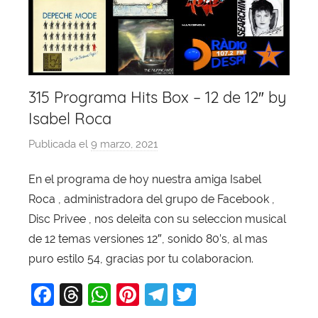
315 Programa Hits Box – 12 de 12″ by
Isabel Roca
Publicada el
9 marzo, 2021
p
o
En el programa de hoy nuestra amiga Isabel
r
Roca , administradora del grupo de Facebook ,
X
a
Disc Privee , nos deleita con su seleccion musical
v
de 12 temas versiones 12″, sonido 80’s, al mas
i
puro estilo 54, gracias por tu colaboracion.
T
F
T
W
Pi
T
T
o
b
a
hr
h
nt
el
w