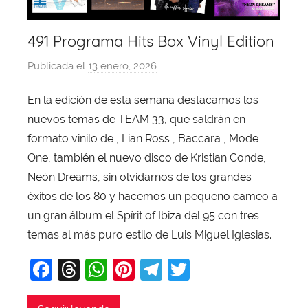
491 Programa Hits Box Vinyl Edition
Publicada el
13 enero, 2026
p
o
En la edición de esta semana destacamos los
r
nuevos temas de TEAM 33, que saldrán en
X
a
formato vinilo de , Lian Ross , Baccara , Mode
v
One, también el nuevo disco de Kristian Conde,
i
Neón Dreams, sin olvidarnos de los grandes
T
éxitos de los 80 y hacemos un pequeño cameo a
o
un gran álbum el Spírit of Ibiza del 95 con tres
b
temas al más puro estilo de Luis Miguel Iglesias.
a
j
F
T
W
Pi
T
T
a
a
hr
h
nt
el
w