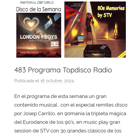
483 Programa Topdisco Radio
Publicada el
16 octubre, 2024
p
o
En el programa de esta semana un gran
r
X
contenido musical , con el especial remites disco
a
por Josep Carrillo, en 90mania la tripleta mágica
v
del Eurodance de los 90’s, en music play gran
i
session de STV con 3o grandes clásicos de los