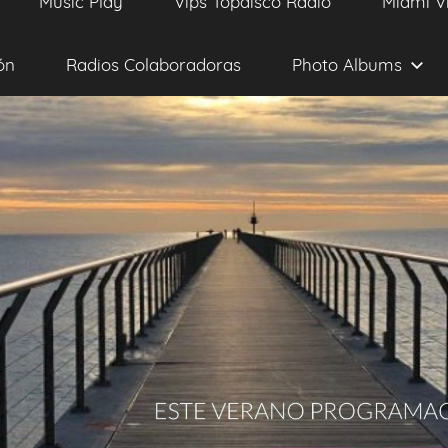
Music Play
Vips Topdisco Radio
Miami V
ón
Radios Colaboradoras
Photo Albums