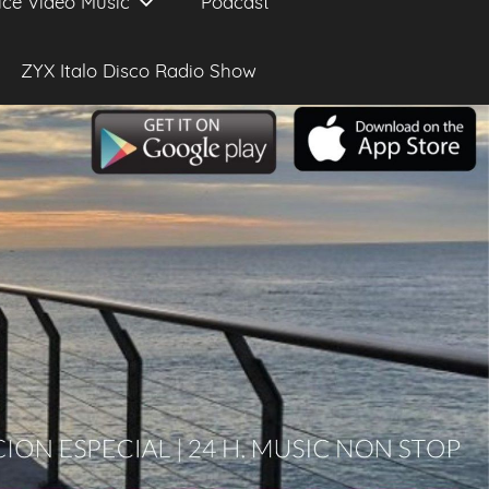
ice Video Music
Podcast
ZYX Italo Disco Radio Show