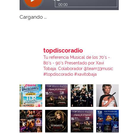
Cargando ...
topdiscoradio
Tu referencia Musical de los 70's -
80's - 90's
Presentado por Xavi
Tobaja.
Colaborador @team33music
#topdiscoradio #xavitobaja