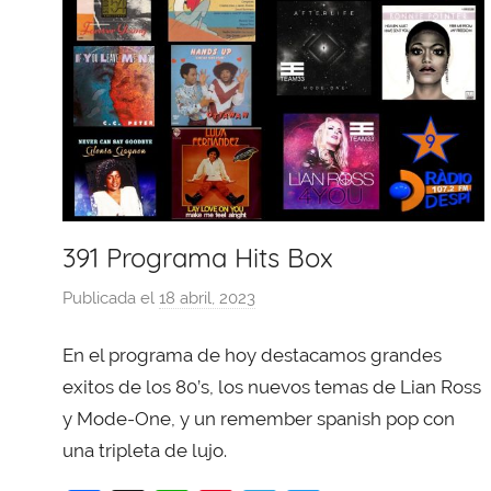
391 Programa Hits Box
Publicada el
18 abril, 2023
p
o
En el programa de hoy destacamos grandes
r
X
exitos de los 80’s, los nuevos temas de Lian Ross
a
y Mode-One, y un remember spanish pop con
v
una tripleta de lujo.
i