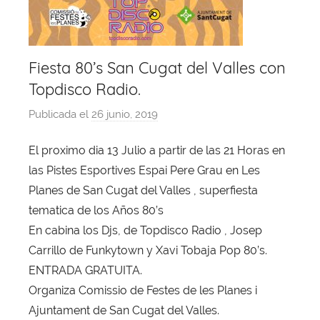
Fiesta 80’s San Cugat del Valles con
Topdisco Radio.
Publicada el
26 junio, 2019
p
o
El proximo dia 13 Julio a partir de las 21 Horas en
r
las Pistes Esportives Espai Pere Grau en Les
X
a
Planes de San Cugat del Valles , superfiesta
v
tematica de los Años 80’s
i
En cabina los Djs, de Topdisco Radio , Josep
T
Carrillo de Funkytown y Xavi Tobaja Pop 80’s.
o
ENTRADA GRATUITA.
b
Organiza Comissio de Festes de les Planes i
a
Ajuntament de San Cugat del Valles.
j