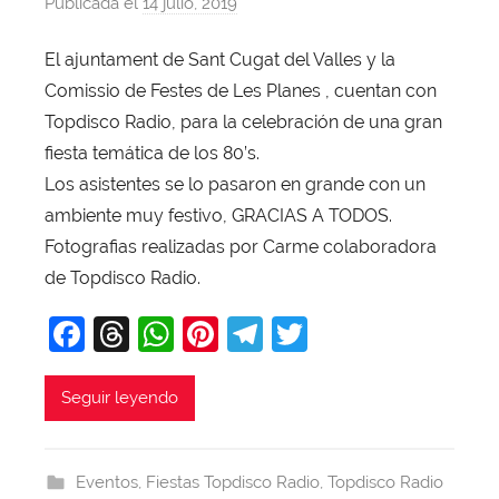
Publicada el
14 julio, 2019
p
o
El ajuntament de Sant Cugat del Valles y la
r
Comissio de Festes de Les Planes , cuentan con
X
a
Topdisco Radio, para la celebración de una gran
v
fiesta temática de los 80’s.
i
Los asistentes se lo pasaron en grande con un
T
ambiente muy festivo, GRACIAS A TODOS.
o
Fotografias realizadas por Carme colaboradora
b
de Topdisco Radio.
a
j
F
T
W
Pi
T
T
a
a
hr
h
nt
el
w
c
e
at
er
e
itt
Seguir leyendo
e
a
s
e
gr
er
b
d
A
st
a
Eventos
,
Fiestas Topdisco Radio
,
Topdisco Radio