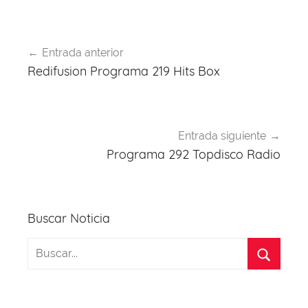
o
p
k
Navegación
Entrada anterior
de
Redifusion Programa 219 Hits Box
entradas
Entrada siguiente
Programa 292 Topdisco Radio
Buscar Noticia