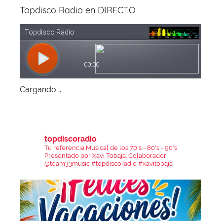
Topdisco Radio en DIRECTO
Cargando ...
topdiscoradio
Tu referencia Musical de los 70's - 80's - 90's
Presentado por Xavi Tobaja.
Colaborador
@team33music
#topdiscoradio #xavitobaja