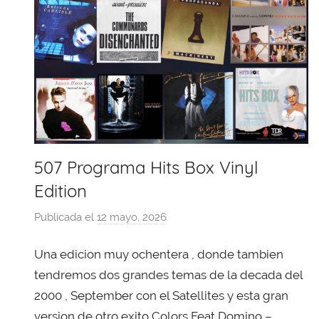
507 Programa Hits Box Vinyl
Edition
Publicada el
12 mayo, 2026
p
o
Una edicion muy ochentera , donde tambien
r
X
tendremos dos grandes temas de la decada del
a
2000 , September con el Satellites y esta gran
v
version de otro exito Colors Feat Domino –