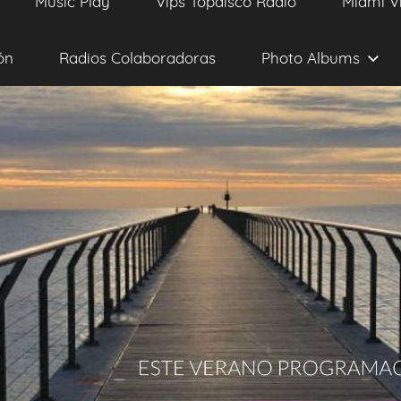
Music Play
Vips Topdisco Radio
Miami V
ón
Radios Colaboradoras
Photo Albums