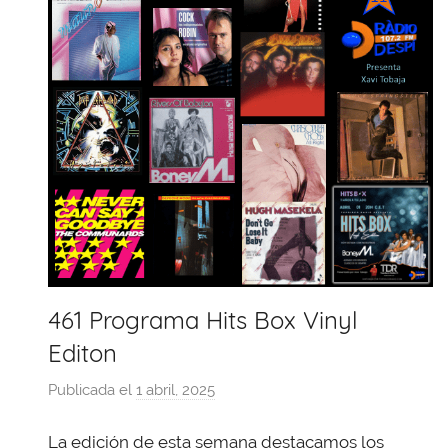
461 Programa Hits Box Vinyl
Editon
Publicada el
1 abril, 2025
p
o
La edición de esta semana destacamos los
r