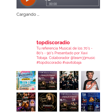
Cargando ...
topdiscoradio
Tu referencia Musical de los 70's -
80's - 90's
Presentado por Xavi
Tobaja.
Colaborador @team33music
#topdiscoradio #xavitobaja