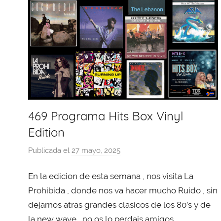
469 Programa Hits Box Vinyl
Edition
Publicada el
27 mayo, 2025
p
o
En la edicion de esta semana , nos visita La
r
X
Prohibida , donde nos va hacer mucho Ruido , sin
a
dejarnos atras grandes clasicos de los 80’s y de
v
la new wave , no os lo perdais amigos