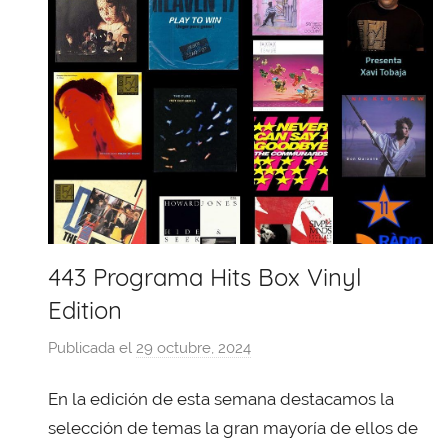
443 Programa Hits Box Vinyl
Edition
Publicada el
29 octubre, 2024
p
o
En la edición de esta semana destacamos la
r
X
selección de temas la gran mayoría de ellos de