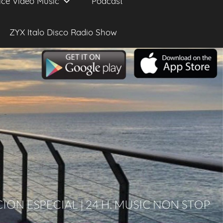
ice Video Music
Podcast
ZYX Italo Disco Radio Show