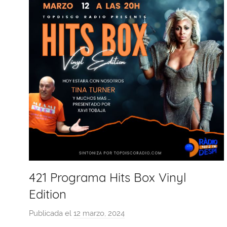
421 Programa Hits Box Vinyl
Edition
Publicada el
12 marzo, 2024
p
o