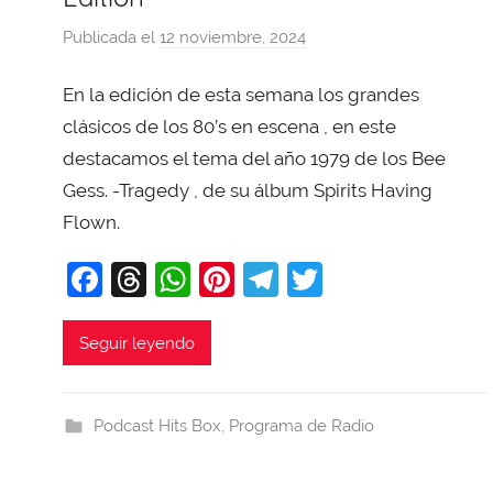
Publicada el
12 noviembre, 2024
p
o
En la edición de esta semana los grandes
r
X
clásicos de los 80’s en escena , en este
a
destacamos el tema del año 1979 de los Bee
v
Gess. -Tragedy , de su álbum Spirits Having
i
Flown.
T
o
F
T
W
Pi
T
T
b
a
hr
h
nt
el
w
a
c
e
at
er
e
itt
Seguir leyendo
j
e
a
s
e
gr
er
a
b
d
A
st
a
Podcast Hits Box
,
Programa de Radio
o
s
p
m
o
p