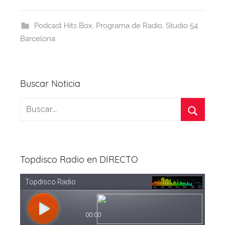
e
a
s
e
gr
er
b
d
A
st
a
Podcast Hits Box
,
Programa de Radio
,
Studio 54
o
s
p
m
Barcelona
o
p
k
Buscar Noticia
Topdisco Radio en DIRECTO