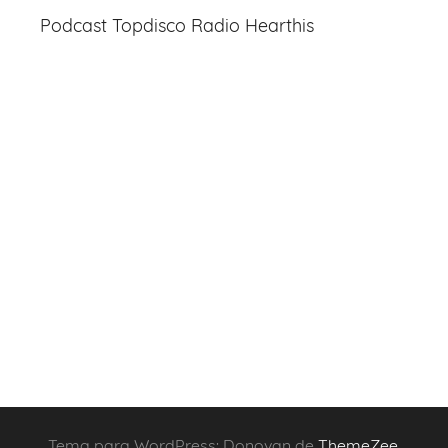
Podcast Topdisco Radio Hearthis
Tema para WordPress: Donovan de
ThemeZee
.