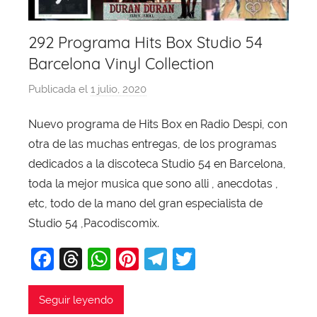
292 Programa Hits Box Studio 54
Barcelona Vinyl Collection
Publicada el
1 julio, 2020
p
o
Nuevo programa de Hits Box en Radio Despi, con
r
otra de las muchas entregas, de los programas
X
a
dedicados a la discoteca Studio 54 en Barcelona,
v
toda la mejor musica que sono alli , anecdotas ,
i
etc, todo de la mano del gran especialista de
T
Studio 54 ,Pacodiscomix.
o
F
T
W
Pi
T
T
b
a
a
hr
h
nt
el
w
j
c
e
at
er
e
itt
Seguir leyendo
a