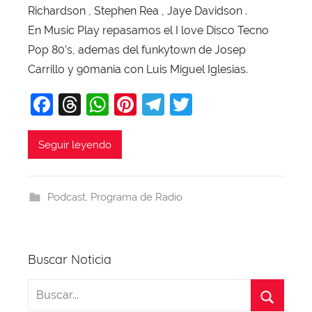
T
Richardson , Stephen Rea , Jaye Davidson .
o
En Music Play repasamos el I love Disco Tecno
b
Pop 80’s, ademas del funkytown de Josep
a
Carrillo y 90mania con Luis Miguel Iglesias.
j
a
F
T
W
Pi
T
T
a
hr
h
nt
el
w
c
e
at
er
e
itt
Seguir leyendo
e
a
s
e
gr
er
b
d
A
st
a
Podcast
,
Programa de Radio
o
s
p
m
o
p
k
Buscar Noticia