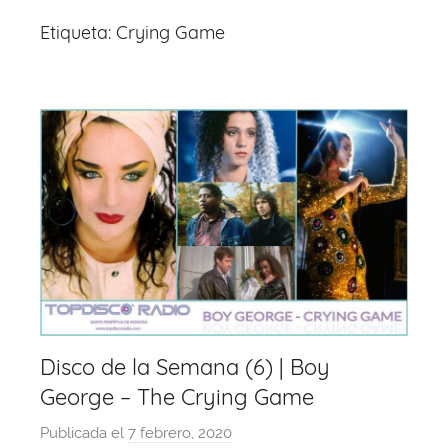
Etiqueta:
Crying Game
Disco de la Semana (6) | Boy
George – The Crying Game
Publicada el
7 febrero, 2020
p