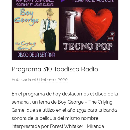
Programa 310 Topdisco Radio
Publicada el
6 febrero, 2020
p
o
En el programa de hoy destacamos el disco de la
r
semana , un tema de Boy George – The Criying
X
a
Game, que se utilizo en el año 1992 para la banda
v
sonora de la pelicula del mismo nombre
i
interprestada por Forest Whitaker , Miranda