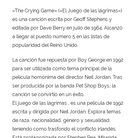
o
«The Crying Game» («El Juego de las lágrimas»)
r
es una canción escrita por Geoff Stephens y
X
a
editada por Dave Berry en julio de 1964. Alcanzó
v
a llegar al puesto número 5 en las listas de
i
popularidad del Reino Unido.
T
o
La canción fue repuesta por Boy George en 1992
b
para ser utilizada como tema principal de la
a
película homónima del director Neil Jordan. Tras
j
ser producida por la banda Pet Shop Boys, la
a
canción se convirtió en un éxito.
El juego de las lágrimas , es una película de 1992
escrita y dirigida por Neil Jordan. Explora temas
de raza, nacionalidad, género y sexualidad,
teniendo como trasfondo el conflicto irlandés.
Está protagonizada por Stephen Rea, Miranda