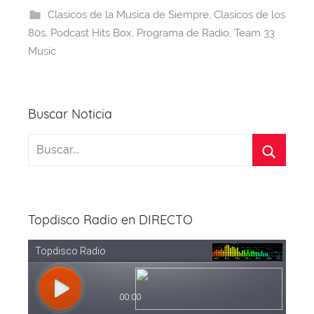
b
d
A
st
a
Clasicos de la Musica de Siempre
,
Clasicos de los
o
s
p
m
80s
,
Podcast Hits Box
,
Programa de Radio
,
Team 33
o
p
Music
k
Buscar Noticia
Topdisco Radio en DIRECTO