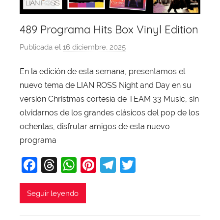
489 Programa Hits Box Vinyl Edition
Publicada el
16 diciembre, 2025
p
o
En la edición de esta semana, presentamos el
r
nuevo tema de LIAN ROSS Night and Day en su
X
a
versión Christmas cortesía de TEAM 33 Music, sin
v
olvidarnos de los grandes clásicos del pop de los
i
ochentas, disfrutar amigos de esta nuevo
T
programa
o
F
T
W
Pi
T
T
b
a
a
hr
h
nt
el
w
j
c
e
at
er
e
itt
Seguir leyendo
a
e
a
s
e
gr
er