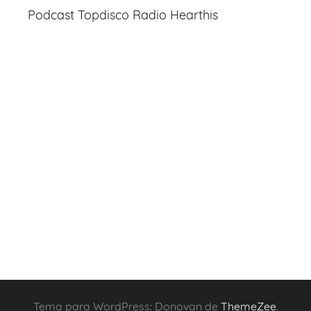
Podcast Topdisco Radio Hearthis
Tema para WordPress: Donovan de
ThemeZee
.