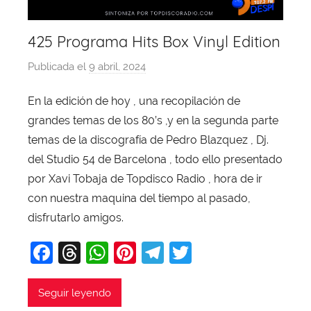
425 Programa Hits Box Vinyl Edition
Publicada el
9 abril, 2024
p
o
En la edición de hoy , una recopilación de
r
grandes temas de los 80’s ,y en la segunda parte
X
a
temas de la discografía de Pedro Blazquez , Dj.
v
del Studio 54 de Barcelona , todo ello presentado
i
por Xavi Tobaja de Topdisco Radio , hora de ir
T
con nuestra maquina del tiempo al pasado,
o
disfrutarlo amigos.
b
F
T
W
Pi
T
T
a
j
a
hr
h
nt
el
w
a
c
e
at
er
e
itt
Seguir leyendo