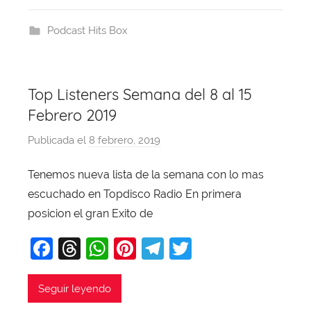
e
a
s
e
gr
er
a
b
d
A
st
a
j
Podcast Hits Box
o
s
p
m
a
o
p
k
Top Listeners Semana del 8 al 15
Febrero 2019
Publicada el
8 febrero, 2019
p
o
Tenemos nueva lista de la semana con lo mas
r
escuchado en Topdisco Radio En primera
X
a
posicion el gran Exito de
v
F
T
W
Pi
T
T
i
a
hr
h
nt
el
w
T
o
c
e
at
er
e
itt
Seguir leyendo
b