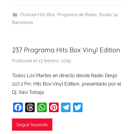
e
a
s
e
gr
er
b
d
A
st
a
Podcast Hits Box
,
Programa de Radio
,
Studio 54
o
s
p
m
Barcelona
o
p
k
237 Programa Hits Box Vinyl Edition
Publicada el
13 febrero, 2019
p
o
Todos Los Martes en directo desde Radio Despi
r
107,2 Fm. Hits Box Vinyl Edition, presentado por el
X
a
Dj. Xavi Tobaja
v
F
T
W
Pi
T
T
i
a
hr
h
nt
el
w
T
o
c
e
at
er
e
itt
Seguir leyendo
b