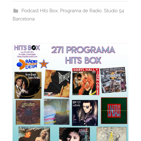
b
d
A
st
a
Podcast Hits Box
,
Programa de Radio
,
Studio 54
o
s
p
m
Barcelona
o
p
k