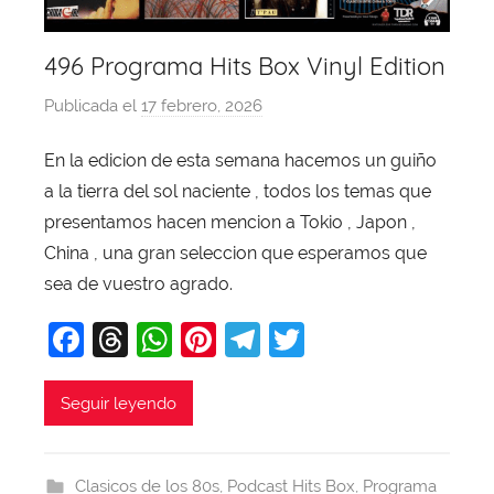
496 Programa Hits Box Vinyl Edition
Publicada el
17 febrero, 2026
p
o
En la edicion de esta semana hacemos un guiño
r
a la tierra del sol naciente , todos los temas que
X
a
presentamos hacen mencion a Tokio , Japon ,
v
China , una gran seleccion que esperamos que
i
sea de vuestro agrado.
T
F
T
W
Pi
T
T
o
b
a
hr
h
nt
el
w
a
c
e
at
er
e
itt
Seguir leyendo
j
e
a
s
e
gr
er
a
b
d
A
st
a
Clasicos de los 80s
,
Podcast Hits Box
,
Programa