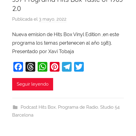
2.0
Publicada el
3 mayo, 2022
p
o
Nueva emision de Hits Box Vinyl Edition ,en este
r
programa los temas pertenecen al año 1983.
X
a
Presentado por Xavi Tobaja
v
F
T
W
Pi
T
T
i
a
hr
h
nt
el
w
T
o
c
e
at
er
e
itt
Seguir leyendo
b
e
a
s
e
gr
er
a
b
d
A
st
a
j
Podcast Hits Box
,
Programa de Radio
,
Studio 54
o
s
p
m
a
Barcelona
o
p
k