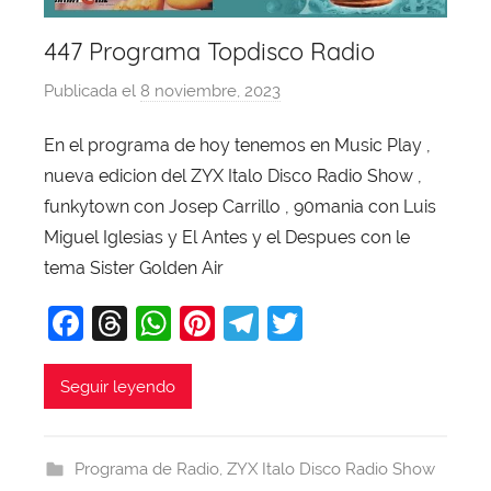
447 Programa Topdisco Radio
Publicada el
8 noviembre, 2023
p
o
En el programa de hoy tenemos en Music Play ,
r
nueva edicion del ZYX Italo Disco Radio Show ,
X
a
funkytown con Josep Carrillo , 90mania con Luis
v
Miguel Iglesias y El Antes y el Despues con le
i
tema Sister Golden Air
T
F
T
W
Pi
T
T
o
b
a
hr
h
nt
el
w
a
c
e
at
er
e
itt
Seguir leyendo
j
e
a
s
e
gr
er
a
b
d
A
st
a
Programa de Radio
,
ZYX Italo Disco Radio Show