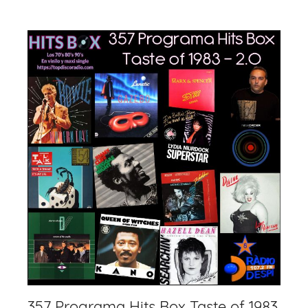
k
357 Programa Hits Box Taste of 1983