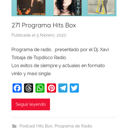
271 Programa Hits Box
Publicada el
5 febrero, 2020
p
o
Programa de radio , presentado por el Dj. Xavi
r
Tobaja de Topdisco Radio.
X
a
Los exitos de siempre y actuales en formato
v
vinilo y maxi single.
i
F
T
W
Pi
T
T
T
a
hr
h
nt
el
w
o
b
c
e
at
er
e
itt
Seguir leyendo
a
e
a
s
e
gr
er
j
b
d
A
st
a
a
Podcast Hits Box
,
Programa de Radio