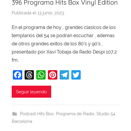
396 Programa Hits Box Vinyl Edition
Publicada el
13 junio, 2023
p
o
En el programa de hoy , grandes clasicos de los
r
templarios del 54 se podran escuchar , ademas
X
a
de otros grandes exitos de los 80’s y 90’s ,
v
presentado por Xavi Tobaja de Radio Despi 107,2
i
fm.
T
F
T
W
Pi
T
T
o
b
a
hr
h
nt
el
w
a
c
e
at
er
e
itt
Seguir leyendo
j
e
a
s
e
gr
er
a
b
d
A
st
a
Podcast Hits Box
,
Programa de Radio
,
Studio 54
o
s
p
m
Barcelona
o
p