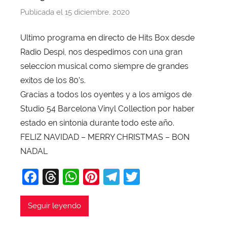
Publicada el
15 diciembre, 2020
p
o
Ultimo programa en directo de Hits Box desde
r
Radio Despi, nos despedimos con una gran
X
a
seleccion musical como siempre de grandes
v
exitos de los 80’s.
i
Gracias a todos los oyentes y a los amigos de
T
Studio 54 Barcelona Vinyl Collection por haber
o
estado en sintonia durante todo este año.
b
FELIZ NAVIDAD – MERRY CHRISTMAS – BON
a
NADAL
j
a
F
T
W
Pi
T
T
a
hr
h
nt
el
w
c
e
at
er
e
itt
Seguir leyendo
e
a
s
e
gr
er