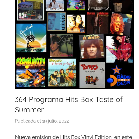
364 Programa Hits Box Taste of
Summer
Publicada el
19 julio, 2022
p
o
Nueva emision de Hits Box Vinyl Edition ,en este
r