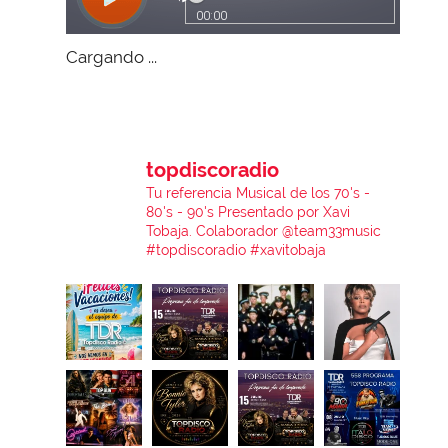
Cargando ...
topdiscoradio
Tu referencia Musical de los 70's -
80's - 90's
Presentado por Xavi
Tobaja.
Colaborador @team33music
#topdiscoradio #xavitobaja