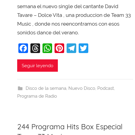
X
semana el nuevo single del cantante David
a
Tavare – Dolce Vita , una produccion de Team 33
v
Music , donde nos reencontramos con esos
i
sonidos dance del verano.
T
o
F
T
W
Pi
T
T
b
a
hr
h
nt
el
w
a
c
e
at
er
e
itt
Seguir leyendo
j
e
a
s
e
gr
er
a
b
d
A
st
a
Disco de la semana
,
Nuevo Disco
,
Podcast
,
o
s
p
m
Programa de Radio
o
p
k
244 Programa Hits Box Especial