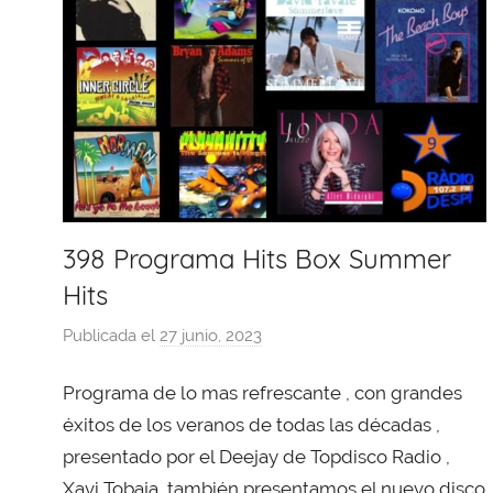
398 Programa Hits Box Summer
Hits
Publicada el
27 junio, 2023
p
o
Programa de lo mas refrescante , con grandes
r
X
éxitos de los veranos de todas las décadas ,
a
presentado por el Deejay de Topdisco Radio ,
v
Xavi Tobaja ,también presentamos el nuevo disco