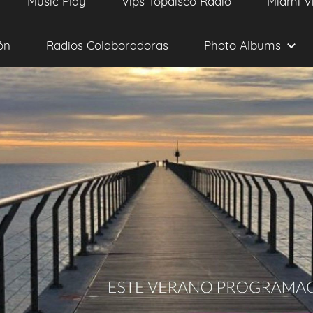
Music Play
Vips Topdisco Radio
Miami V
ón
Radios Colaboradoras
Photo Albums