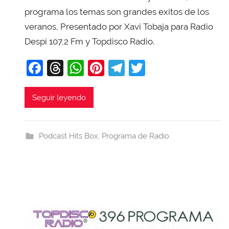
X
programa los temas son grandes exitos de los
a
veranos, Presentado por Xavi Tobaja para Radio
v
Despi 107,2 Fm y Topdisco Radio.
i
F
T
W
Pi
T
T
T
o
a
hr
h
nt
el
w
b
c
e
at
er
e
itt
Seguir leyendo
a
e
a
s
e
gr
er
j
b
d
A
st
a
a
Podcast Hits Box
,
Programa de Radio
o
s
p
m
o
p
k