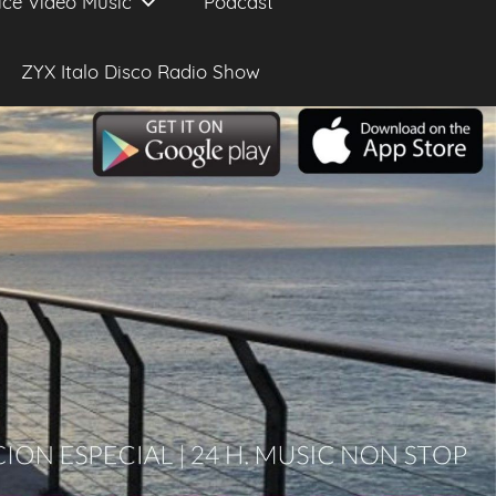
ice Video Music
Podcast
ZYX Italo Disco Radio Show