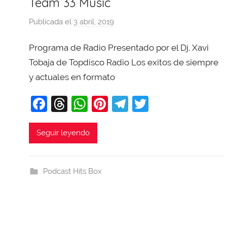
Team 33 Music
Publicada el
3 abril, 2019
p
o
Programa de Radio Presentado por el Dj. Xavi
r
X
Tobaja de Topdisco Radio Los exitos de siempre
a
y actuales en formato
v
F
T
W
Pi
T
T
i
T
a
hr
h
nt
el
w
o
c
e
at
er
e
itt
Seguir leyendo
b
e
a
s
e
gr
er
a
b
d
A
st
a
j
Podcast Hits Box
o
s
p
m
a
o
p
k