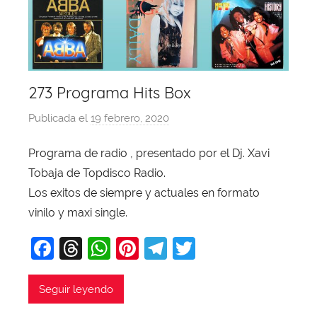
273 Programa Hits Box
Publicada el
19 febrero, 2020
p
o
Programa de radio , presentado por el Dj. Xavi
r
Tobaja de Topdisco Radio.
X
a
Los exitos de siempre y actuales en formato
v
vinilo y maxi single.
i
F
T
W
Pi
T
T
T
a
hr
h
nt
el
w
o
b
c
e
at
er
e
itt
Seguir leyendo
a
e
a
s
e
gr
er