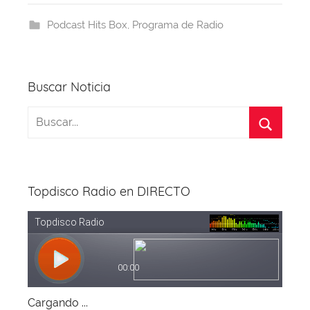
j
b
d
A
st
a
a
Podcast Hits Box
,
Programa de Radio
o
s
p
m
o
p
k
Buscar Noticia
Topdisco Radio en DIRECTO
Cargando ...