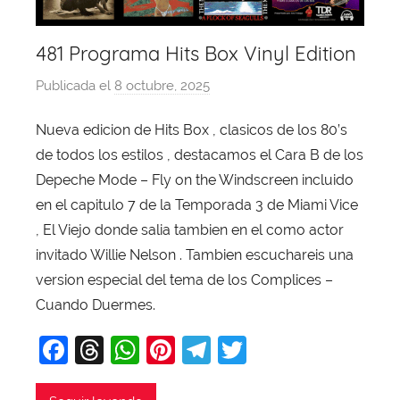
481 Programa Hits Box Vinyl Edition
Publicada el
8 octubre, 2025
p
o
Nueva edicion de Hits Box , clasicos de los 80’s
r
de todos los estilos , destacamos el Cara B de los
X
a
Depeche Mode – Fly on the Windscreen incluido
v
en el capitulo 7 de la Temporada 3 de Miami Vice
i
, El Viejo donde salia tambien en el como actor
T
invitado Willie Nelson . Tambien escuchareis una
o
version especial del tema de los Complices –
b
Cuando Duermes.
a
j
F
T
W
Pi
T
T
a
a
hr
h
nt
el
w