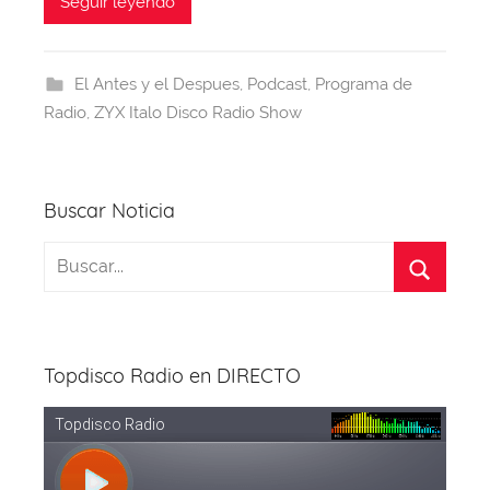
c
e
at
er
e
itt
Seguir leyendo
e
a
s
e
gr
er
b
d
A
st
a
El Antes y el Despues
,
Podcast
,
Programa de
o
s
p
m
Radio
,
ZYX Italo Disco Radio Show
o
p
k
Buscar Noticia
Topdisco Radio en DIRECTO