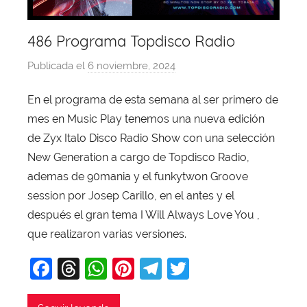
486 Programa Topdisco Radio
Publicada el
6 noviembre, 2024
p
o
En el programa de esta semana al ser primero de
r
mes en Music Play tenemos una nueva edición
X
a
de Zyx Italo Disco Radio Show con una selección
v
New Generation a cargo de Topdisco Radio,
i
ademas de 90mania y el funkytwon Groove
T
session por Josep Carillo, en el antes y el
o
después el gran tema I Will Always Love You ,
b
que realizaron varias versiones.
a
j
F
T
W
Pi
T
T
a
a
hr
h
nt
el
w