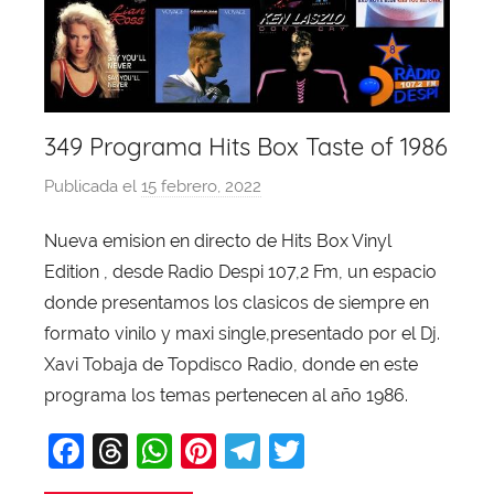
349 Programa Hits Box Taste of 1986
Publicada el
15 febrero, 2022
p
o
Nueva emision en directo de Hits Box Vinyl
r
Edition , desde Radio Despi 107,2 Fm, un espacio
X
a
donde presentamos los clasicos de siempre en
v
formato vinilo y maxi single,presentado por el Dj.
i
Xavi Tobaja de Topdisco Radio, donde en este
T
programa los temas pertenecen al año 1986.
o
F
T
W
Pi
T
T
b
a
a
hr
h
nt
el
w