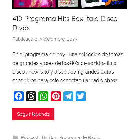
410 Programa Hits Box Italo Disco
Divas
Publicada el
5 diciembre, 2023
p
o
En el programa de hoy , una seleccion de temas
r
de grandes voces de los 80’s de sonidos italo
X
a
disco , new italo y disco , con grandes exitos
v
escogidos para este espectacular radio show.
i
F
T
W
Pi
T
T
T
a
hr
h
nt
el
w
o
b
c
e
at
er
e
itt
Seguir leyendo
a
e
a
s
e
gr
er
j
b
d
A
st
a
a
Podcast Hits Box
,
Programa de Radio