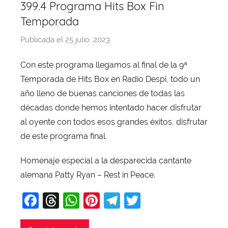
399.4 Programa Hits Box Fin
Temporada
Publicada el
25 julio, 2023
p
o
Con este programa llegamos al final de la 9ª
r
Temporada de Hits Box en Radio Despi, todo un
X
a
año lleno de buenas canciones de todas las
v
décadas donde hemos intentado hacer disfrutar
i
al oyente con todos esos grandes éxitos, disfrutar
T
de este programa final.
o
b
Homenaje especial a la desparecida cantante
a
alemana Patty Ryan – Rest in Peace.
j
F
T
W
Pi
T
T
a
a
hr
h
nt
el
w