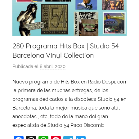
280 Programa Hits Box | Studio 54
Barcelona Vinyl Collection
Publicada el
8 abril, 2020
p
o
Nuevo programa de Hits Box en Radio Despi, con
r
la primera de las muchas entregas, de los
X
a
programas dedicados a la discoteca Studio 54 en
v
Barcelona, toda la mejor musica que sono alli ,
i
anecdotas , etc, todo de la mano del gran
T
especialista de Studio 54 Paco Discomix
o
b