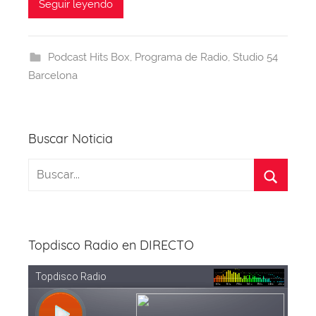
c
e
at
er
e
itt
Seguir leyendo
a
e
a
s
e
gr
er
b
d
A
st
a
Podcast Hits Box
,
Programa de Radio
,
Studio 54
o
s
p
m
Barcelona
o
p
k
Buscar Noticia
Topdisco Radio en DIRECTO