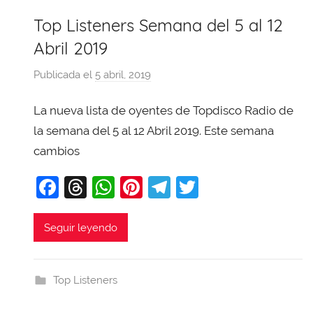
Top Listeners Semana del 5 al 12
Abril 2019
Publicada el
5 abril, 2019
p
o
La nueva lista de oyentes de Topdisco Radio de
r
X
la semana del 5 al 12 Abril 2019. Este semana
a
cambios
v
F
T
W
Pi
T
T
i
T
a
hr
h
nt
el
w
o
c
e
at
er
e
itt
Seguir leyendo
b
e
a
s
e
gr
er
a
b
d
A
st
a
j
Top Listeners
o
s
p
m
a