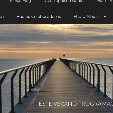
Music Play
Vips Topdisco Radio
Miami V
ón
Radios Colaboradoras
Photo Albums