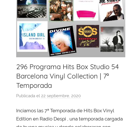
296 Programa Hits Box Studio 54
Barcelona Vinyl Collection | 7ª
Temporada
Publicada el
22 septiembre, 2020
p
o
Inciamos las 7ª Temporada de Hits Box Vinyl
r
X
Edition en Radio Despi , una temporada cargada
a
de buena musica y donde colaboraran con