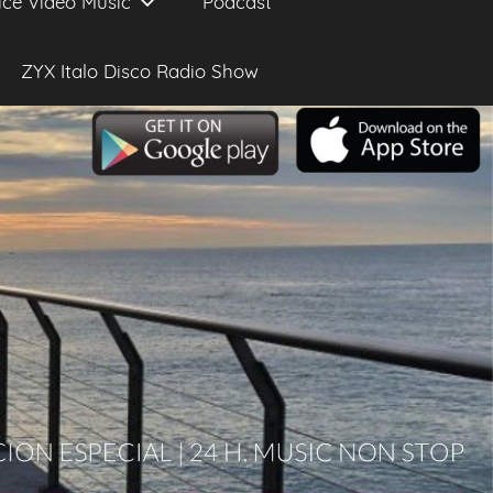
ice Video Music
Podcast
ZYX Italo Disco Radio Show