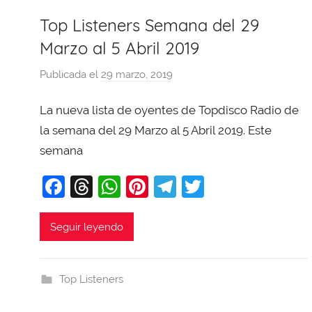
Top Listeners Semana del 29
Marzo al 5 Abril 2019
Publicada el
29 marzo, 2019
p
o
La nueva lista de oyentes de Topdisco Radio de
r
X
la semana del 29 Marzo al 5 Abril 2019. Este
a
semana
v
F
T
W
Pi
T
T
i
T
a
hr
h
nt
el
w
o
c
e
at
er
e
itt
Seguir leyendo
b
e
a
s
e
gr
er
a
b
d
A
st
a
j
Top Listeners
o
s
p
m
a