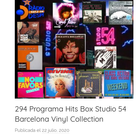
294 Programa Hits Box Studio 54
Barcelona Vinyl Collection
Publicada el
22 julio, 2020
p