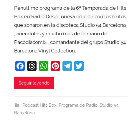
o
Penultimo programa de la 6ª Temporada de Hits
r
X
Box en Radio Despi, nueva edicion con los exitos
a
que sonaron en la discoteca Studio 54 Barcelona
v
, anecdotas y mucho mas de la mano de
i
Pacodiscomix , comandante del grupo Studio 54
T
Barcelona Vinyl Collection.
o
b
F
T
W
Pi
T
T
a
a
hr
h
nt
el
w
j
c
e
at
er
e
itt
Seguir leyendo
a
e
a
s
e
gr
er
b
d
A
st
a
Podcast Hits Box
,
Programa de Radio
,
Studio 54
o
s
p
m
Barcelona
o
p
k