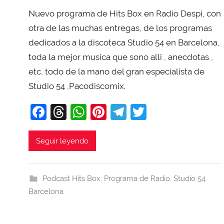
o
Nuevo programa de Hits Box en Radio Despi, con
r
X
otra de las muchas entregas, de los programas
a
dedicados a la discoteca Studio 54 en Barcelona,
v
toda la mejor musica que sono alli , anecdotas ,
i
etc, todo de la mano del gran especialista de
T
Studio 54 ,Pacodiscomix.
o
b
F
T
W
Pi
T
T
a
a
hr
h
nt
el
w
j
c
e
at
er
e
itt
Seguir leyendo
a
e
a
s
e
gr
er
b
d
A
st
a
Podcast Hits Box
,
Programa de Radio
,
Studio 54
o
s
p
m
Barcelona
o
p
k