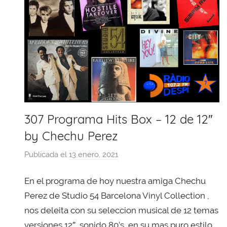
307 Programa Hits Box – 12 de 12″
by Chechu Perez
Publicada el
13 enero, 2021
p
o
En el programa de hoy nuestra amiga Chechu
r
X
Perez de Studio 54 Barcelona Vinyl Collection ,
a
nos deleita con su seleccion musical de 12 temas
v
versiones 12″, sonido 80’s, en su mas puro estilo,