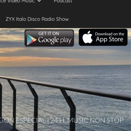
ice Video Music
Podcast
ZYX Italo Disco Radio Show