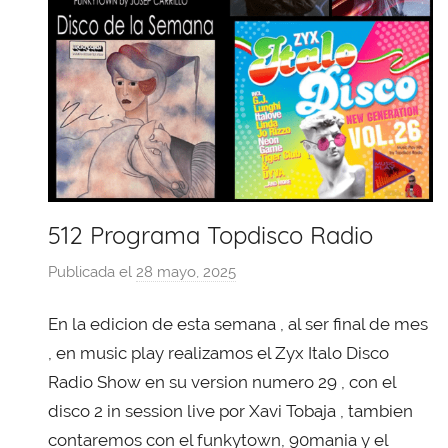
512 Programa Topdisco Radio
Publicada el
28 mayo, 2025
p
o
En la edicion de esta semana , al ser final de mes
r
X
, en music play realizamos el Zyx Italo Disco
a
Radio Show en su version numero 29 , con el
v
disco 2 in session live por Xavi Tobaja , tambien
i
contaremos con el funkytown, 90mania y el