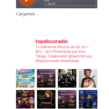
Cargando ...
topdiscoradio
Tu referencia Musical de los 70's -
80's - 90's
Presentado por Xavi
Tobaja.
Colaborador @team33music
#topdiscoradio #xavitobaja