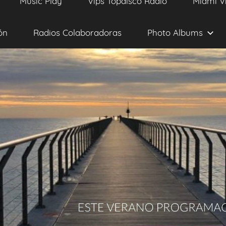
Music Play
Vips Topdisco Radio
Miami V
ón
Radios Colaboradoras
Photo Albums