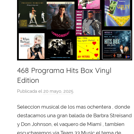
468 Programa Hits Box Vinyl
Edition
Publicada el
20 mayo, 2025
p
o
Seleccion musical de los mas ochentera , donde
r
X
destacamos una gran balada de Barbra Streisand
a
y Don Johnson, el vaquero de Miami , tambien
v
escucharemos via Team 33 Music el tema de