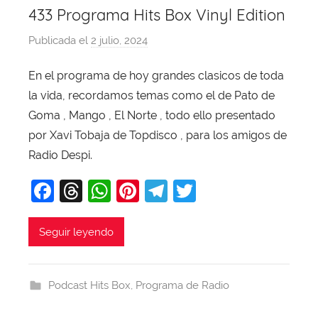
433 Programa Hits Box Vinyl Edition
Publicada el
2 julio, 2024
p
o
En el programa de hoy grandes clasicos de toda
r
la vida, recordamos temas como el de Pato de
X
a
Goma , Mango , El Norte , todo ello presentado
v
por Xavi Tobaja de Topdisco , para los amigos de
i
Radio Despi.
T
F
T
W
Pi
T
T
o
b
a
hr
h
nt
el
w
a
c
e
at
er
e
itt
Seguir leyendo
j
e
a
s
e
gr
er
a
b
d
A
st
a
Podcast Hits Box
,
Programa de Radio
o
s
p
m