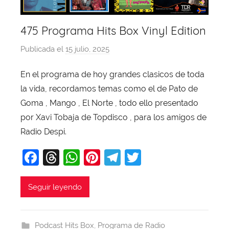
475 Programa Hits Box Vinyl Edition
Publicada el
15 julio, 2025
p
o
En el programa de hoy grandes clasicos de toda
r
la vida, recordamos temas como el de Pato de
X
a
Goma , Mango , El Norte , todo ello presentado
v
por Xavi Tobaja de Topdisco , para los amigos de
i
Radio Despi.
T
F
T
W
Pi
T
T
o
b
a
hr
h
nt
el
w
a
c
e
at
er
e
itt
Seguir leyendo
j
e
a
s
e
gr
er
a
b
d
A
st
a
Podcast Hits Box
,
Programa de Radio