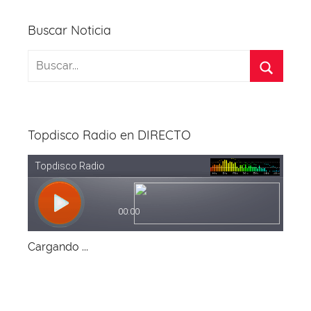
o
p
k
Buscar Noticia
Topdisco Radio en DIRECTO
Cargando ...