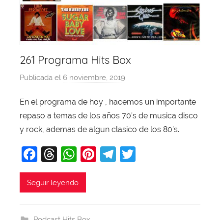
261 Programa Hits Box
Publicada el
6 noviembre, 2019
p
o
En el programa de hoy , hacemos un importante
r
repaso a temas de los años 70’s de musica disco
X
a
y rock, ademas de algun clasico de los 80’s.
v
F
T
W
Pi
T
T
i
a
hr
h
nt
el
w
T
o
c
e
at
er
e
itt
Seguir leyendo
b
e
a
s
e
gr
er
a
b
d
A
st
a
j
Podcast Hits Box