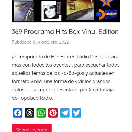
369 Programa Hits Box Vinyl Edition
Publicada el
4 octubre, 2022
p
o
9ª Temporada de Hits Box en Radio Despi, un año
r
mas con todos los oyentes , para escuchar todos
X
a
aquellos temas de los 70-80-90s y actuales en
v
formato vinilo, una forma de vivir los grandes
i
exitos de siempre , presentado por Xavi Tobaja
T
de Topdisco Radio.
o
F
T
W
Pi
T
T
b
a
a
hr
h
nt
el
w
j
c
e
at
er
e
itt
Seguir leyendo