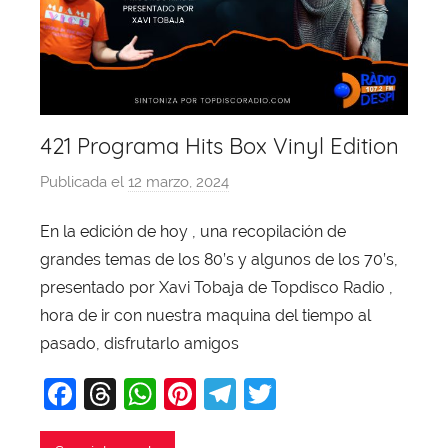
421 Programa Hits Box Vinyl Edition
Publicada el
12 marzo, 2024
p
o
En la edición de hoy , una recopilación de
r
grandes temas de los 80’s y algunos de los 70’s,
X
a
presentado por Xavi Tobaja de Topdisco Radio ,
v
hora de ir con nuestra maquina del tiempo al
i
pasado, disfrutarlo amigos
T
F
T
W
Pi
T
T
o
b
a
hr
h
nt
el
w
a