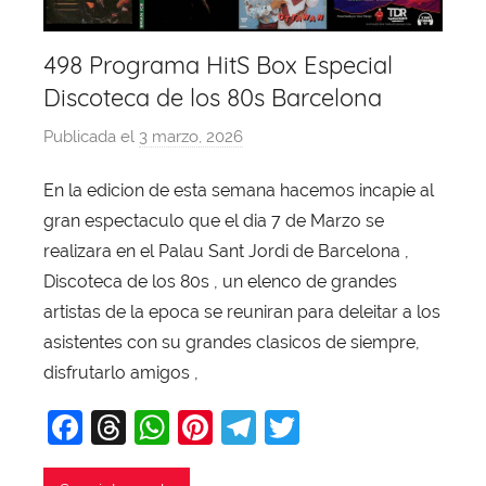
498 Programa HitS Box Especial
Discoteca de los 80s Barcelona
Publicada el
3 marzo, 2026
p
o
En la edicion de esta semana hacemos incapie al
r
gran espectaculo que el dia 7 de Marzo se
X
a
realizara en el Palau Sant Jordi de Barcelona ,
v
Discoteca de los 80s , un elenco de grandes
i
artistas de la epoca se reuniran para deleitar a los
T
asistentes con su grandes clasicos de siempre,
o
disfrutarlo amigos ,
b
F
T
W
Pi
T
T
a
j
a
hr
h
nt
el
w
a