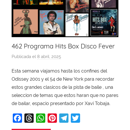
462 Programa Hits Box Disco Fever
Publicada el
8 abril, 2025
p
o
Esta semana viajamos hasta los confines del
r
Odissey 2001 y el 54 de New York para recordar
X
a
estos grandes clasicos de la pista de baile , una
v
seleccion de temas que estos haran que no pares
i
de bailar, espacio presentado por Xavi Tobaja.
T
F
T
W
Pi
T
T
o
b
a
hr
h
nt
el
w