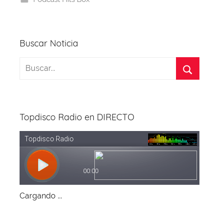
o
s
p
m
a
o
p
k
Buscar Noticia
Topdisco Radio en DIRECTO
Cargando ...