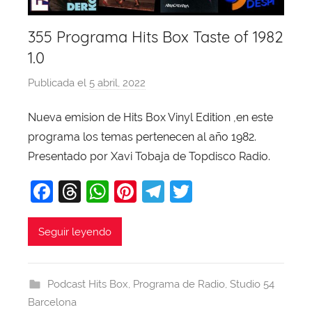
355 Programa Hits Box Taste of 1982
1.0
Publicada el
5 abril, 2022
p
o
Nueva emision de Hits Box Vinyl Edition ,en este
r
programa los temas pertenecen al año 1982.
X
a
Presentado por Xavi Tobaja de Topdisco Radio.
v
F
T
W
Pi
T
T
i
a
hr
h
nt
el
w
T
o
c
e
at
er
e
itt
Seguir leyendo
b
e
a
s
e
gr
er
a
b
d
A
st
a
j
Podcast Hits Box
,
Programa de Radio
,
Studio 54
o
s
p
m
a
Barcelona