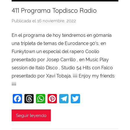
411 Programa Topdisco Radio
Publicada el
16 noviembre, 2022
p
o
En el programa de hoy tendremos en 90mania
r
una tripleta de temas de Eurodance 90’s, en
X
a
Funkytown un especial del rapero Coolio
v
presentado por Josep Carrillo , en Music Play
i
session de Italo Disco , Studio 54 Hits con Falco
T
presentado por Xavi Tobaja. ¡¡¡¡ Enjoy my friends
o
¡¡¡¡
b
F
T
W
Pi
T
T
a
j
a
hr
h
nt
el
w
a
c
e
at
er
e
itt
Seguir leyendo
e
a
s
e
gr
er