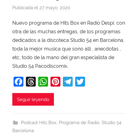
Publicada el
27 mayo, 2020
p
o
Nuevo programa de Hits Box en Radio Despi, con
r
otra de las muchas entregas, de los programas
X
a
dedicados a la discoteca Studio 54 en Barcelona,
v
toda la mejor musica que sono alli , anecdotas ,
i
etc, todo de la mano del gran especialista de
T
Studio 54 Pacodiscomix.
o
F
T
W
Pi
T
T
b
a
a
hr
h
nt
el
w
j
c
e
at
er
e
itt
Seguir leyendo
a
e
a
s
e
gr
er
b
d
A
st
a
Podcast Hits Box
,
Programa de Radio
,
Studio 54
o
s
p
m
Barcelona