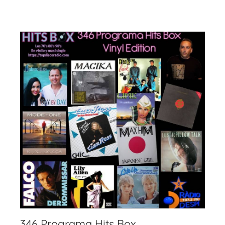
o
p
k
346 Programa Hits Box