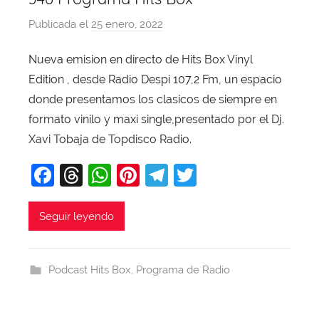
Publicada el
25 enero, 2022
p
o
Nueva emision en directo de Hits Box Vinyl
r
Edition , desde Radio Despi 107,2 Fm, un espacio
X
a
donde presentamos los clasicos de siempre en
v
formato vinilo y maxi single,presentado por el Dj.
i
Xavi Tobaja de Topdisco Radio.
T
F
T
W
Pi
T
T
o
b
a
hr
h
nt
el
w
a
c
e
at
er
e
itt
Seguir leyendo
j
e
a
s
e
gr
er
a
b
d
A
st
a
Podcast Hits Box
,
Programa de Radio
o
s
p
m
o
p