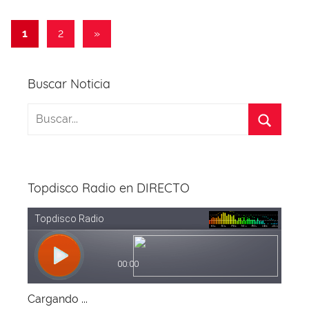
o
p
k
Paginación
Entradas
1
2
»
siguientes
de
entradas
Buscar Noticia
Topdisco Radio en DIRECTO
Cargando ...