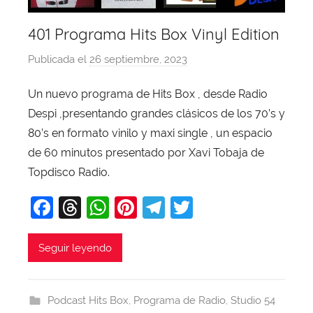
401 Programa Hits Box Vinyl Edition
Publicada el
26 septiembre, 2023
p
o
Un nuevo programa de Hits Box , desde Radio
r
Despi ,presentando grandes clásicos de los 70’s y
X
a
80’s en formato vinilo y maxi single , un espacio
v
de 60 minutos presentado por Xavi Tobaja de
i
Topdisco Radio.
T
F
T
W
Pi
T
T
o
b
a
hr
h
nt
el
w
a
c
e
at
er
e
itt
Seguir leyendo
j
e
a
s
e
gr
er
a
b
d
A
st
a
Podcast Hits Box
,
Programa de Radio
,
Studio 54