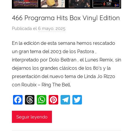
466 Programa Hits Box Vinyl Edition
Publicada el
6 mayo, 2025
p
o
En la edición de esta semana hemos rescatado
r
un gran tema del 2003 de los Pastora ,
X
a
interpretado por Dolo Beltran , el Lunes Remix, sin
v
dejarnos los grandes clásicos de los 80’s y la
i
presentación del nuevo tema de Linda Jo Rizzo
T
con Roubix – Ring The Bell.
o
F
T
W
Pi
T
T
b
a
a
hr
h
nt
el
w
j
c
e
at
er
e
itt
Seguir leyendo
a
e
a
s
e
gr
er