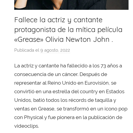
Fallece la actriz y cantante
protagonista de la mítica película
«Grease» Olivia Newton John .
Publicada el
9 agosto, 2022
p
o
La actriz y cantante ha fallecido a los 73 años a
r
X
consecuencia de un cáncer. Después de
a
representar al Reino Unido en Eurovisión, se
v
convirtió en una estrella del country en Estados
i
Unidos, batió todos los récords de taquilla y
T
ventas en Grease, se transformó en un icono pop
o
con Physical y fue pionera en la publicación de
b
videoclips.
a