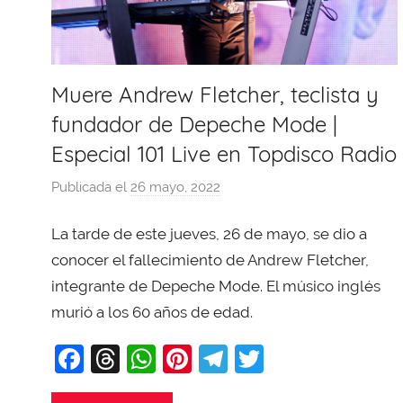
Muere Andrew Fletcher, teclista y
fundador de Depeche Mode |
Especial 101 Live en Topdisco Radio
Publicada el
26 mayo, 2022
p
o
La tarde de este jueves, 26 de mayo, se dio a
r
X
conocer el fallecimiento de Andrew Fletcher,
a
integrante de Depeche Mode. El músico inglés
v
murió a los 60 años de edad.
i
F
T
W
Pi
T
T
T
o
a
hr
h
nt
el
w
b