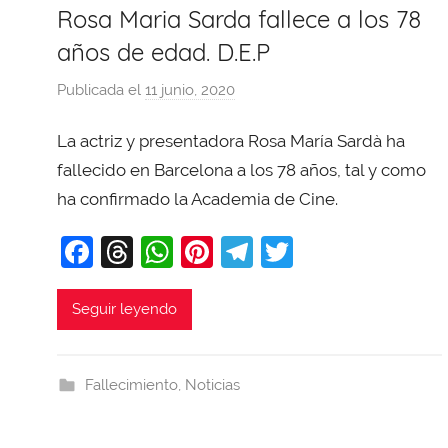
Rosa Maria Sarda fallece a los 78
años de edad. D.E.P
Publicada el
11 junio, 2020
p
o
La actriz y presentadora Rosa María Sardà ha
r
X
fallecido en Barcelona a los 78 años, tal y como
a
ha confirmado la Academia de Cine.
v
F
T
W
Pi
T
T
i
T
a
hr
h
nt
el
w
o
c
e
at
er
e
itt
Seguir leyendo
b
e
a
s
e
gr
er
a
b
d
A
st
a
j
Fallecimiento
,
Noticias
o
s
p
m
a
o
p