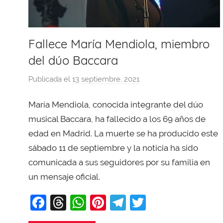
Fallece María Mendiola, miembro
del dúo Baccara
Publicada el
13 septiembre, 2021
p
o
María Mendiola, conocida integrante del dúo
r
X
musical Baccara, ha fallecido a los 69 años de
a
edad en Madrid. La muerte se ha producido este
v
sábado 11 de septiembre y la noticia ha sido
i
comunicada a sus seguidores por su familia en
T
un mensaje oficial.
o
b
F
T
W
Pi
T
T
a
a
hr
h
nt
el
w
j