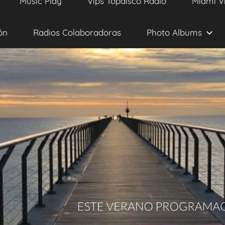
Music Play
Vips Topdisco Radio
Miami V
ón
Radios Colaboradoras
Photo Albums