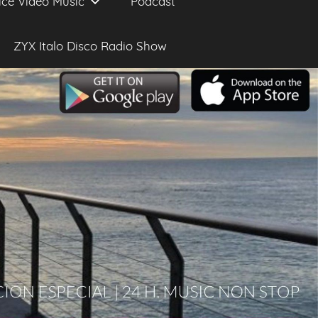
ice Video Music
Podcast
ZYX Italo Disco Radio Show