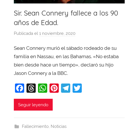
Sir. Sean Connery fallece a los 90
años de Edad.
Publicada el
1 noviembre, 2020
p
o
Sean Connery murió el sábado rodeado de su
r
X
familia en Nassau, en las Bahamas. «No estaba
a
bien desde hace un tiempo», declaró su hijo
v
Jason Connery a la BBC.
i
F
T
W
Pi
T
T
T
o
a
hr
h
nt
el
w
b
c
e
at
er
e
itt
Seguir leyendo
a
e
a
s
e
gr
er
j
b
d
A
st
a
a
Fallecimiento
,
Noticias