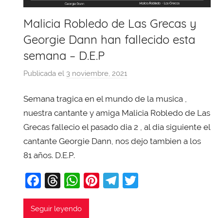
Malicia Robledo de Las Grecas y
Georgie Dann han fallecido esta
semana – D.E.P
Publicada el
3 noviembre, 2021
p
o
Semana tragica en el mundo de la musica ,
r
X
nuestra cantante y amiga Malicia Robledo de Las
a
Grecas fallecio el pasado dia 2 , al dia siguiente el
v
cantante Georgie Dann, nos dejo tambien a los
i
81 años. D.E.P.
T
o
F
T
W
Pi
T
T
b
a
hr
h
nt
el
w
a
c
e
at
er
e
itt
Seguir leyendo
j