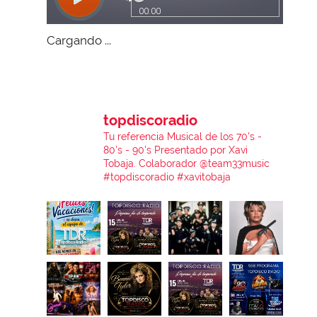
Cargando ...
topdiscoradio
Tu referencia Musical de los 70's -
80's - 90's
Presentado por Xavi
Tobaja.
Colaborador @team33music
#topdiscoradio #xavitobaja