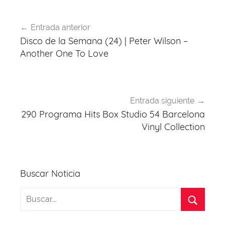
o
p
Navegación
k
Entrada anterior
de
Disco de la Semana (24) | Peter Wilson –
entradas
Another One To Love
Entrada siguiente
290 Programa Hits Box Studio 54 Barcelona
Vinyl Collection
Buscar Noticia