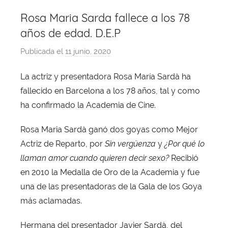
Rosa Maria Sarda fallece a los 78
años de edad. D.E.P
Publicada el
11 junio, 2020
p
o
La actriz y presentadora Rosa María Sardà ha
r
fallecido en Barcelona a los 78 años, tal y como
X
a
ha confirmado la Academia de Cine.
v
Rosa Maria Sardà
ganó dos goyas como Mejor
i
Actriz de Reparto, por
Sin vergüenza
y
¿Por qué lo
T
o
llaman amor cuando quieren decir sexo?
Recibió
b
en 2010 la Medalla de Oro de la Academia y fue
a
una de las presentadoras de la Gala de los Goya
j
más aclamadas.
a
Hermana del presentador Javier Sardà, del