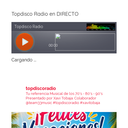
Topdisco Radio en DIRECTO
Cargando ...
topdiscoradio
Tu referencia Musical de los 70's - 80's - 90's
Presentado por Xavi Tobaja.
Colaborador
@team33music
#topdiscoradio #xavitobaja