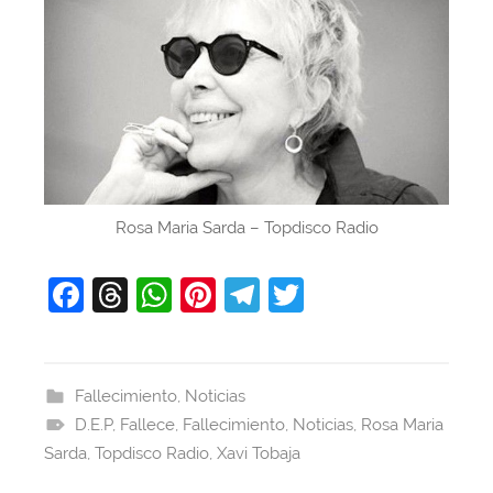
Rosa Maria Sarda – Topdisco Radio
F
T
W
Pi
T
T
a
hr
h
nt
el
w
c
e
at
er
e
itt
e
a
s
e
gr
er
Fallecimiento
,
Noticias
D.E.P
b
,
Fallece
d
A
,
Fallecimiento
st
a
,
Noticias
,
Rosa Maria
Sarda
,
Topdisco Radio
,
Xavi Tobaja
o
s
p
m