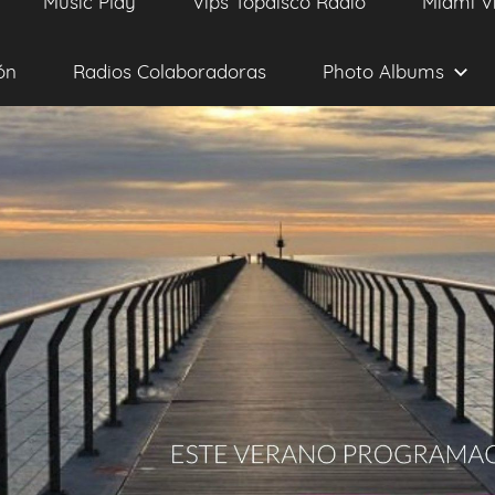
Music Play
Vips Topdisco Radio
Miami V
ón
Radios Colaboradoras
Photo Albums