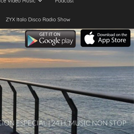
ice Video Music
Podcast
ZYX Italo Disco Radio Show