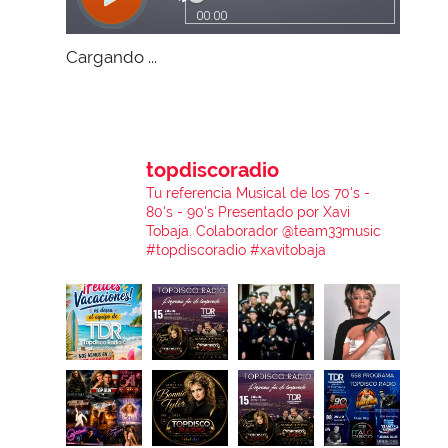
Cargando ...
topdiscoradio
Tu referencia Musical de los 70's -
80's - 90's
Presentado por Xavi
Tobaja.
Colaborador @team33music
#topdiscoradio #xavitobaja