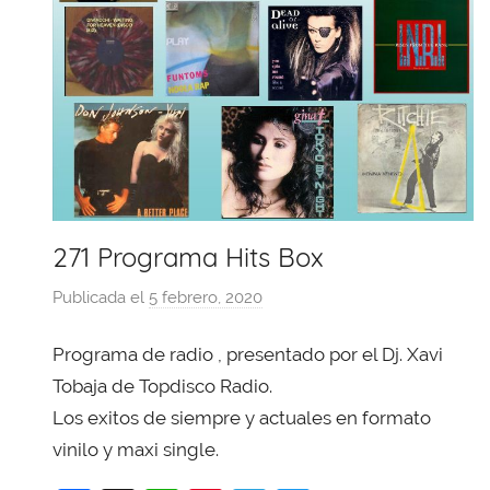
271 Programa Hits Box
Publicada el
5 febrero, 2020
p
o
Programa de radio , presentado por el Dj. Xavi
r
X
Tobaja de Topdisco Radio.
a
Los exitos de siempre y actuales en formato
v
vinilo y maxi single.
i