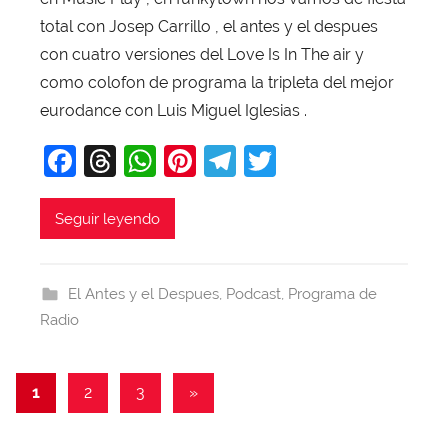
v
total con Josep Carrillo , el antes y el despues
i
con cuatro versiones del Love Is In The air y
T
como colofon de programa la tripleta del mejor
o
eurodance con Luis Miguel Iglesias .
b
F
T
W
Pi
T
T
a
j
a
hr
h
nt
el
w
a
c
e
at
er
e
itt
Seguir leyendo
e
a
s
e
gr
er
b
d
A
st
a
El Antes y el Despues
,
Podcast
,
Programa de
o
s
p
m
Radio
o
p
k
Paginación
Entradas
1
2
3
»
siguientes
de