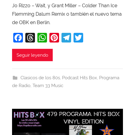
o
Jo Rizzo – Wait, y Grant Miller – Colder Than Ice
b
Flemming Dalum Remix o también el nuevo tema
a
de OBK en Berlín.
j
a
F
T
W
Pi
T
T
a
hr
h
nt
el
w
c
e
at
er
e
itt
Seguir leyendo
e
a
s
e
gr
er
b
d
A
st
a
Clasicos de los 80s
,
Podcast Hits Box
,
Programa
o
s
p
m
de Radio
,
Team 33 Music
o
p
k