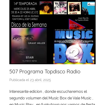
507 Programa Topdisco Radio
Publicada el
23 abril, 2025
p
o
Interesante edicion , donde escucharemos el
r
segundo volumen del Music Box de Vale Music ,
X
a
en Music Play , en funkytown nos vamos de fiesta