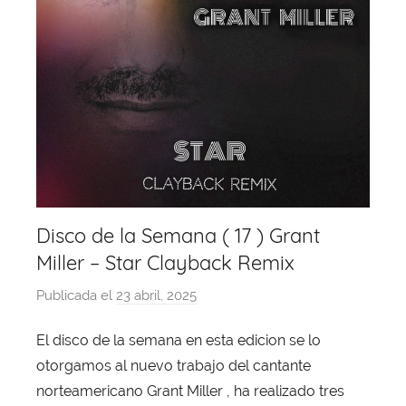
Disco de la Semana ( 17 ) Grant
Miller – Star Clayback Remix
Publicada el
23 abril, 2025
p
o
El disco de la semana en esta edicion se lo
r
otorgamos al nuevo trabajo del cantante
X
a
norteamericano Grant Miller , ha realizado tres