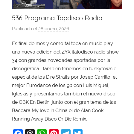
536 Programa Topdisco Radio
Publicada el
28 enero, 2026
p
o
Es final de mes y como tal toca en music play
r
una nueva edición del ZYX italodisco radio show
X
a
34 con grandes novedades aportadas por la
v
discográfica , también tenemos en funkytown el
i
especial de los Dire Straits por Josep Carrillo, el
T
mejor Eurodance de los 90 con Luis Miguel,
o
Iglesias y presentamos también el nuevo disco
b
de OBK En Berlín, junto con el gran tema de las
a
Baccara My love in China el de Alan Cook
j
Running Away Disco Or Die Remix.
a
F
T
W
Pi
T
T