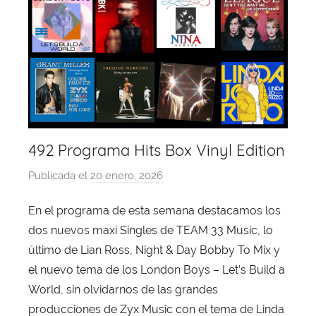
492 Programa Hits Box Vinyl Edition
Publicada el
20 enero, 2026
p
o
En el programa de esta semana destacamos los
r
dos nuevos maxi Singles de TEAM 33 Music, lo
X
a
último de Lian Ross, Night & Day Bobby To Mix y
v
el nuevo tema de los London Boys – Let’s Build a
i
World, sin olvidarnos de las grandes
T
producciones de Zyx Music con el tema de Linda