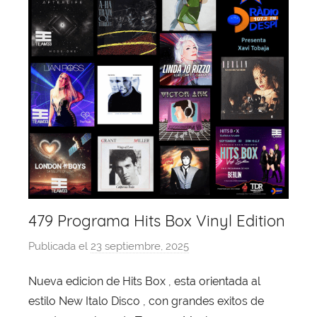
479 Programa Hits Box Vinyl Edition
Publicada el
23 septiembre, 2025
p
o
Nueva edicion de Hits Box , esta orientada al
r
estilo New Italo Disco , con grandes exitos de
X