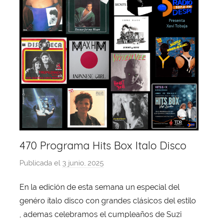
470 Programa Hits Box Italo Disco
Publicada el
3 junio, 2025
p
o
En la edición de esta semana un especial del
r
genéro ítalo disco con grandes clásicos del estilo
X
a
, ademas celebramos el cumpleaños de Suzi