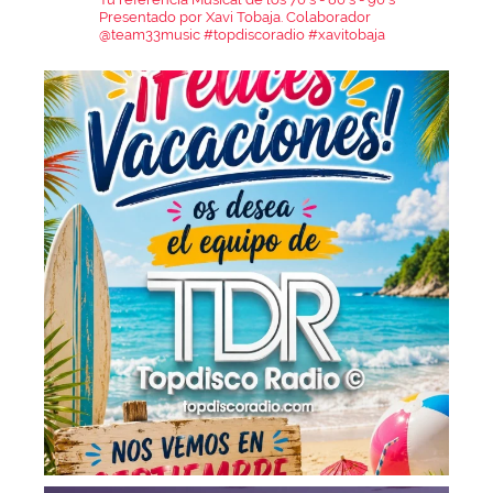
Presentado por Xavi Tobaja.
Colaborador
@team33music
#topdiscoradio #xavitobaja