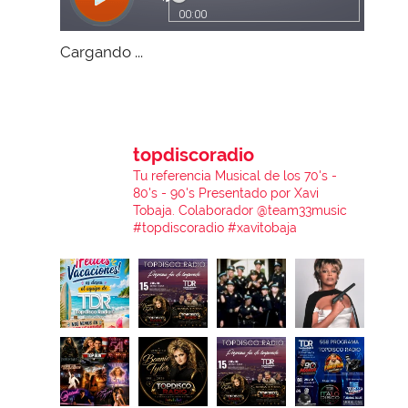
Cargando ...
topdiscoradio
Tu referencia Musical de los 70's -
80's - 90's
Presentado por Xavi
Tobaja.
Colaborador @team33music
#topdiscoradio #xavitobaja