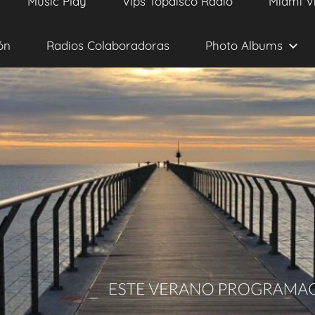
Music Play
Vips Topdisco Radio
Miami V
ón
Radios Colaboradoras
Photo Albums