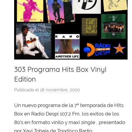
303 Programa Hits Box Vinyl
Edition
Publicada el
18 noviembre, 2020
p
o
Un nuevo programa de la 7ª temporada de Hits
r
X
Box en Radio Despi 107,2 Fm, los exitos de los
a
80’s en formato vinilo y maxi single , presentado
v
por Xavi Tobaja de Topdisco Radio.