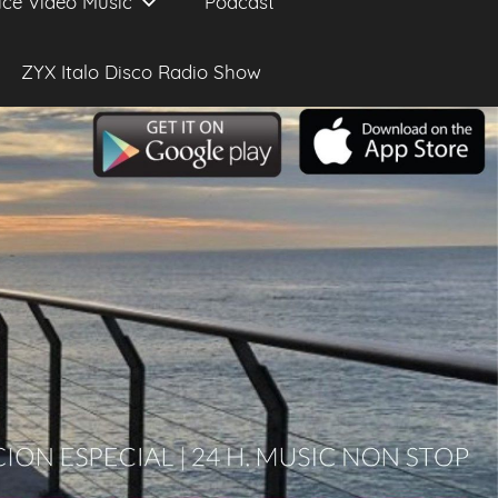
ice Video Music
Podcast
ZYX Italo Disco Radio Show