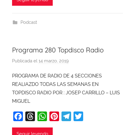
c
e
at
er
e
itt
a
e
a
s
e
gr
er
j
b
d
A
st
a
a
Podcast
o
s
p
m
o
p
k
Programa 280 Topdisco Radio
Publicada el
14 marzo, 2019
p
o
PROGRAMA DE RADIO DE 4 SECCIONES
r
REALIAZDO TODAS LAS SEMANAS EN
X
a
TOPDISCO RADIO POR : JOSEP CARRILLO – LUIS
v
MIGUEL
i
F
T
W
Pi
T
T
T
a
hr
h
nt
el
w
o
b
Seguir leyendo