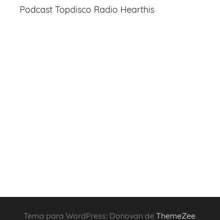
Podcast Topdisco Radio Hearthis
Tema para WordPress: Donovan de
ThemeZee
.