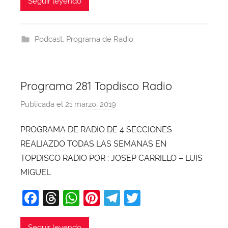
c
e
at
er
e
itt
Seguir leyendo
e
a
s
e
gr
er
b
d
A
st
a
Podcast
,
Programa de Radio
o
s
p
m
o
p
k
Programa 281 Topdisco Radio
Publicada el
21 marzo, 2019
p
o
PROGRAMA DE RADIO DE 4 SECCIONES
r
REALIAZDO TODAS LAS SEMANAS EN
X
a
TOPDISCO RADIO POR : JOSEP CARRILLO – LUIS
v
MIGUEL
i
F
T
W
Pi
T
T
T
a
hr
h
nt
el
w
o
b
Seguir leyendo