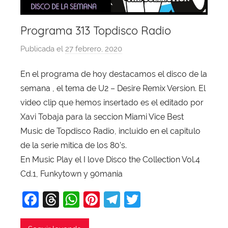
Programa 313 Topdisco Radio
Publicada el
27 febrero, 2020
p
o
En el programa de hoy destacamos el disco de la
r
semana , el tema de U2 – Desire Remix Version. El
X
a
video clip que hemos insertado es el editado por
v
Xavi Tobaja para la seccion Miami Vice Best
i
Music de Topdisco Radio, incluido en el capitulo
T
de la serie mitica de los 80’s.
o
En Music Play el I love Disco the Collection Vol.4
b
Cd.1, Funkytown y 90mania
a
j
F
T
W
Pi
T
T
a
a
hr
h
nt
el
w