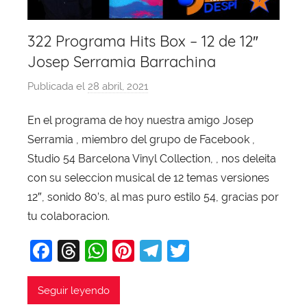
322 Programa Hits Box – 12 de 12″
Josep Serramia Barrachina
Publicada el
28 abril, 2021
p
o
En el programa de hoy nuestra amigo Josep
r
Serramia , miembro del grupo de Facebook ,
X
a
Studio 54 Barcelona Vinyl Collection, , nos deleita
v
con su seleccion musical de 12 temas versiones
i
12″, sonido 80’s, al mas puro estilo 54, gracias por
T
tu colaboracion.
o
F
T
W
Pi
T
T
b
a
a
hr
h
nt
el
w
j
c
e
at
er
e
itt
Seguir leyendo
a