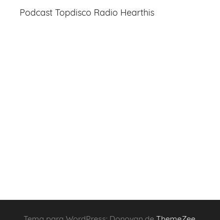
Podcast Topdisco Radio Hearthis
Tema para WordPress: Donovan de
ThemeZee
.