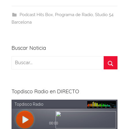
e
a
s
e
gr
er
b
d
A
st
a
Podcast Hits Box
,
Programa de Radio
,
Studio 54
o
s
p
m
Barcelona
o
p
k
Buscar Noticia
Topdisco Radio en DIRECTO